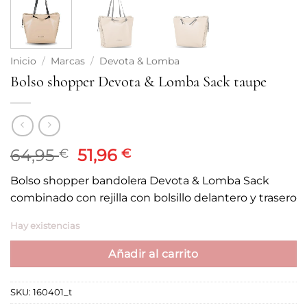
Inicio
/
Marcas
/
Devota & Lomba
Bolso shopper Devota & Lomba Sack taupe
El
El
64,95
51,96
€
€
precio
precio
Bolso shopper bandolera Devota & Lomba Sack
original
actual
combinado con rejilla con bolsillo delantero y trasero
era:
es:
64,95 €.
51,96 €.
Hay existencias
Añadir al carrito
SKU:
160401_t