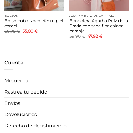
BOLSOS
AGATHA RUIZ DE LA PRADA
Bolso hobo Noco efecto piel
Bandolera Agatha Ruiz de la
camel
Prada con tapa flor calada
naranja
El
El
68,75
€
55,00
€
precio
precio
El
El
59,90
€
47,92
€
original
actual
precio
precio
era:
es:
original
actual
68,75 €.
55,00 €.
era:
es:
59,90 €.
47,92 €.
Cuenta
Mi cuenta
Rastrea tu pedido
Envíos
Devoluciones
Derecho de desistimiento