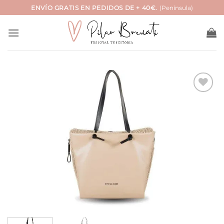
Saltar
ENVÍO GRATIS EN PEDIDOS DE + 40€.
(Península)
al
contenido
Añadir
a la
lista
de
deseos