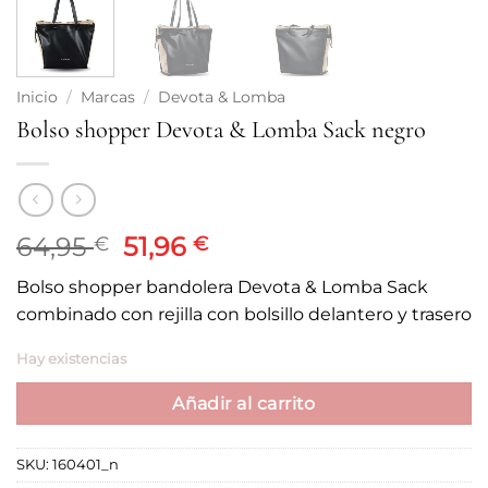
Inicio
/
Marcas
/
Devota & Lomba
Bolso shopper Devota & Lomba Sack negro
El
El
64,95
51,96
€
€
precio
precio
Bolso shopper bandolera Devota & Lomba Sack
original
actual
combinado con rejilla con bolsillo delantero y trasero
era:
es:
64,95 €.
51,96 €.
Hay existencias
Añadir al carrito
SKU:
160401_n