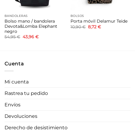
BANDOLERAS
BOLSOS
Bolso mano / bandolera
Porta móvil Delamur Teide
Devota&Lomba Elephant
El
El
10,90
€
8,72
€
precio
precio
negro
original
actual
El
El
54,95
€
43,96
€
era:
es:
precio
precio
10,90 €.
8,72 €.
original
actual
era:
es:
54,95 €.
43,96 €.
Cuenta
Mi cuenta
Rastrea tu pedido
Envíos
Devoluciones
Derecho de desistimiento