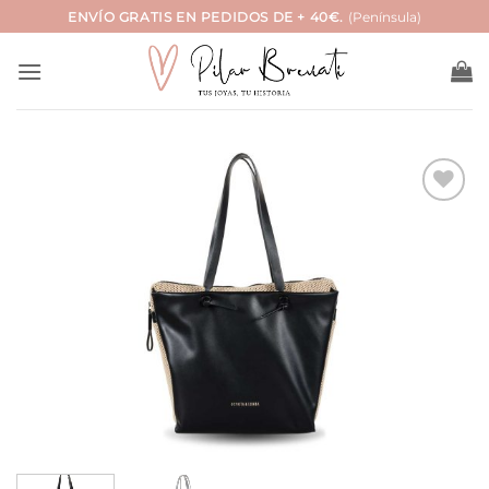
Saltar
ENVÍO GRATIS EN PEDIDOS DE + 40€.
(Península)
al
contenido
Añadir
a la
lista
de
deseos