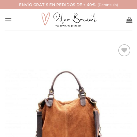
Saltar
ENVÍO GRATIS EN PEDIDOS DE + 40€.
(Península)
al
contenido
Añadir
a la
lista
de
deseos