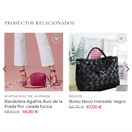
PRODUCTOS RELACIONADOS
Añadir
Añadir
a la
a la
lista de
lista de
deseos
deseos
AGATHA RUIZ DE LA PRADA
BOLSOS
Bandolera Agatha Ruiz de la
Bolso Noco trenzado negro
Prada flor calada fucsia
El
El
83,75
€
67,00
€
precio
precio
El
El
58,50
€
46,80
€
original
actual
precio
precio
era:
es:
original
actual
83,75 €.
67,00 €.
era:
es:
58,50 €.
46,80 €.