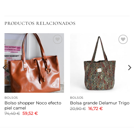
PRODUCTOS RELACIONADOS
Añadir
Añadir
a la
a la
lista de
lista de
deseos
deseos
BOLSOS
BOLSOS
Bolso shopper Noco efecto
Bolsa grande Delamur Trigo
piel camel
El
El
20,90
€
16,72
€
precio
precio
El
El
74,40
€
59,52
€
original
actual
precio
precio
era:
es:
original
actual
20,90 €.
16,72 €.
era:
es:
74,40 €.
59,52 €.