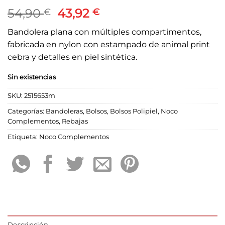
El
El
54,90
43,92
€
€
precio
precio
Bandolera plana con múltiples compartimentos,
original
actual
fabricada en nylon con estampado de animal print
era:
es:
cebra y detalles en piel sintética.
54,90 €.
43,92 €.
Sin existencias
SKU:
2515653m
Categorías:
Bandoleras
,
Bolsos
,
Bolsos Polipiel
,
Noco
Complementos
,
Rebajas
Etiqueta:
Noco Complementos
Descripción