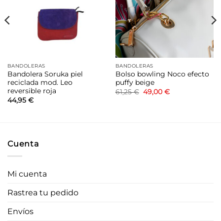
deseos
deseos
BANDOLERAS
BANDOLERAS
Bandolera Soruka piel
Bolso bowling Noco efecto
reciclada mod. Leo
puffy beige
reversible roja
El
El
61,25
€
49,00
€
precio
precio
44,95
€
original
actual
era:
es:
61,25 €.
49,00 €.
Cuenta
Mi cuenta
Rastrea tu pedido
Envíos