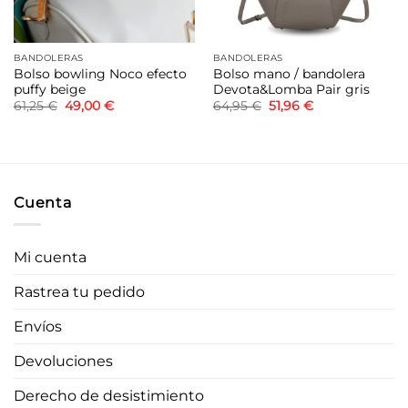
BANDOLERAS
BANDOLERAS
Bolso bowling Noco efecto
Bolso mano / bandolera
puffy beige
Devota&Lomba Pair gris
El
El
El
El
61,25
€
49,00
€
64,95
€
51,96
€
precio
precio
precio
precio
original
actual
original
actual
era:
es:
era:
es:
61,25 €.
49,00 €.
64,95 €.
51,96 €.
Cuenta
Mi cuenta
Rastrea tu pedido
Envíos
Devoluciones
Derecho de desistimiento