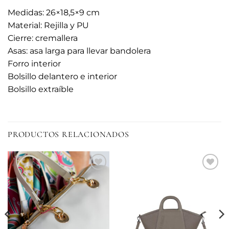
Medidas: 26×18,5×9 cm
Material: Rejilla y PU
Cierre: cremallera
Asas: asa larga para llevar bandolera
Forro interior
Bolsillo delantero e interior
Bolsillo extraíble
PRODUCTOS RELACIONADOS
Añadir
Añadir
a la
a la
lista de
lista de
deseos
deseos