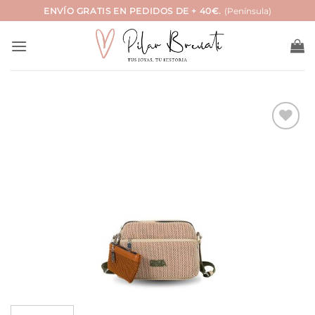
Saltar
ENVÍO GRATIS EN PEDIDOS DE + 40€.
(Península)
al
contenido
Añadir
a la
lista
de
deseos