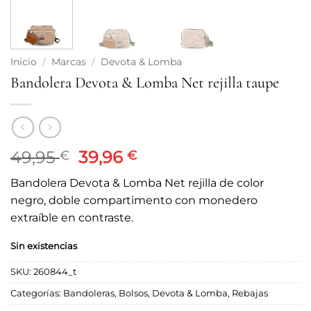
Inicio
/
Marcas
/
Devota & Lomba
Bandolera Devota & Lomba Net rejilla taupe
El
El
49,95
39,96
€
€
precio
precio
Bandolera Devota & Lomba Net rejilla de color
original
actual
negro, doble compartimento con monedero
era:
es:
extraíble en contraste.
49,95 €.
39,96 €.
Sin existencias
SKU:
260844_t
Categorías:
Bandoleras
,
Bolsos
,
Devota & Lomba
,
Rebajas