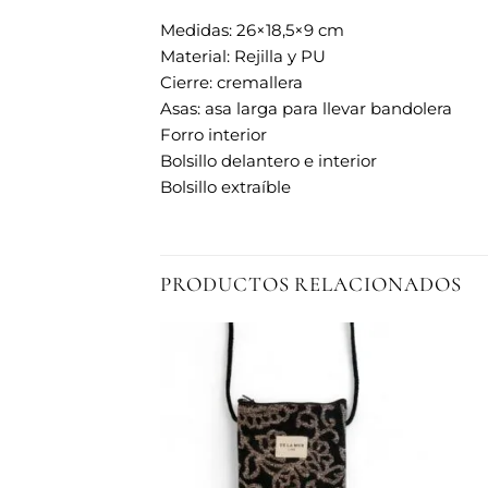
Medidas: 26×18,5×9 cm
Material: Rejilla y PU
Cierre: cremallera
Asas: asa larga para llevar bandolera
Forro interior
Bolsillo delantero e interior
Bolsillo extraíble
PRODUCTOS RELACIONADOS
Añadir
Añadir
a la
a la
lista de
lista de
deseos
deseos