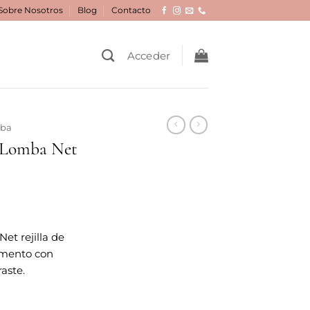
Sobre Nosotros
Blog
Contacto
Acceder
mba
 Lomba Net
cio
et rejilla de
ual
imento con
aste.
96 €.