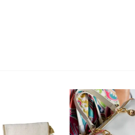
Añadir
Aña
a la
a 
lista de
list
deseos
des