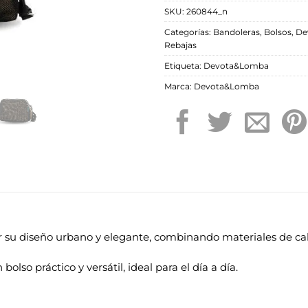
SKU:
260844_n
Categorías:
Bandoleras
,
Bolsos
,
De
Rebajas
Etiqueta:
Devota&Lomba
Marca:
Devota&Lomba
 su diseño urbano y elegante, combinando materiales de c
olso práctico y versátil, ideal para el día a día.