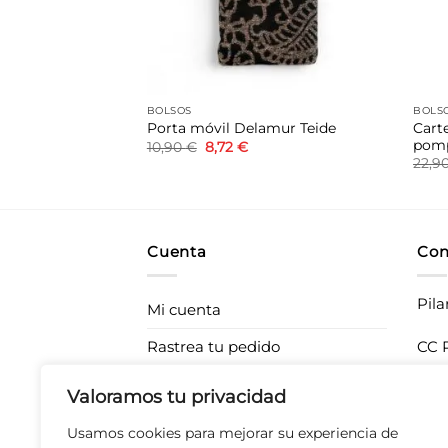
BOLSOS
BOLS
co efecto piel
Cart
Porta móvil Delamur Teide
pom
El
El
10,90
€
8,72
€
precio
precio
l
22,9
original
actual
recio
era:
es:
ctual
10,90 €.
8,72 €.
s:
9,52 €.
Cuenta
Con
Pila
Mi cuenta
Rastrea tu pedido
CC P
283
Envíos
Valoramos tu privacidad
T 67
Devoluciones
Usamos cookies para mejorar su experiencia de