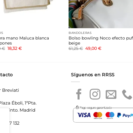
OS
BANDOLERAS
era mano Maluca blanca
Bolso bowling Noco efecto puf
pones
beige
El
El
El
El
0
€
18,32
€
61,25
€
49,00
€
precio
precio
precio
precio
original
actual
original
actual
era:
es:
era:
es:
22,90 €.
18,32 €.
61,25 €.
49,00 €.
tacto
Síguenos en RRSS
r Breviati
laza Éboli, 1ªPta.
20 Pinto. Madrid
5 897 132