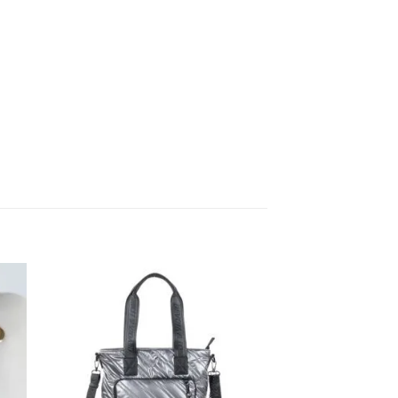
dir
Añadir
la
a la
a de
lista de
eos
deseos