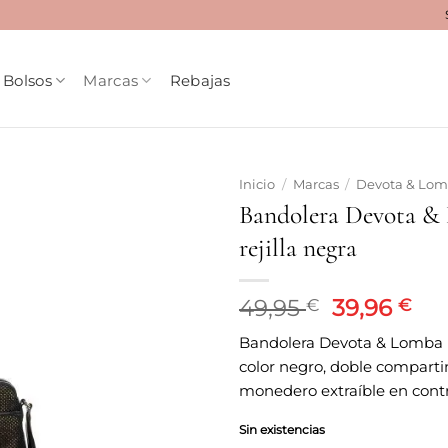
Bolsos
Marcas
Rebajas
Inicio
/
Marcas
/
Devota & Lo
Bandolera Devota &
Añadir
rejilla negra
a la
lista
de
deseos
El
El
49,95
39,96
€
€
precio
pre
Bandolera Devota & Lomba N
original
act
color negro, doble compart
era:
es:
monedero extraíble en contr
49,95 €.
39,
Sin existencias