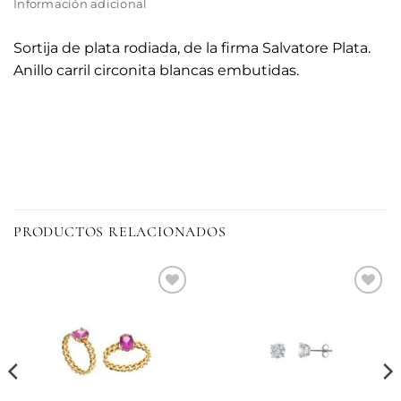
Información adicional
Sortija de plata rodiada, de la firma Salvatore Plata.
Anillo carril circonita blancas embutidas.
PRODUCTOS RELACIONADOS
Añadir
Añadir
a la
a la
lista de
lista de
deseos
deseos