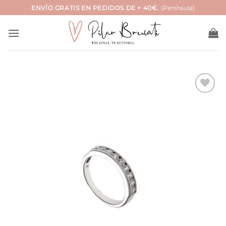
Saltar
ENVÍO GRATIS EN PEDIDOS DE + 40€.
(Península)
al
contenido
Añadir
a la
lista
de
deseos