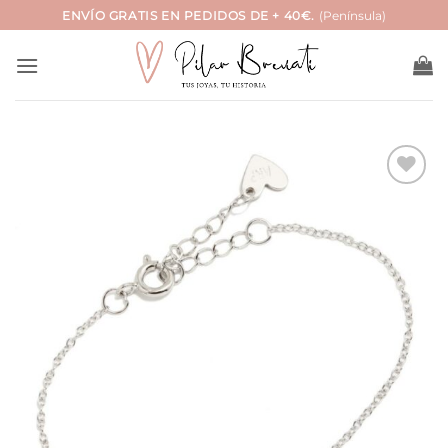
Saltar
ENVÍO GRATIS EN PEDIDOS DE + 40€.
(Península)
al
contenido
Añadir
a la
lista
de
deseos