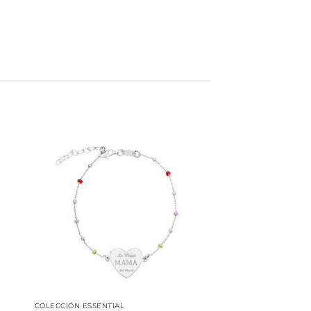
dir
Añadir
la
a la
a de
lista de
eos
deseos
COLECCIÓN ESSENTIAL