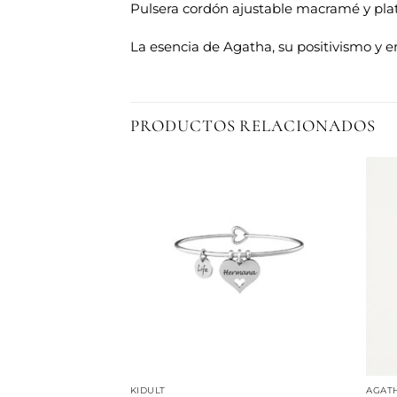
Pulsera cordón ajustable macramé y plat
La esencia de Agatha, su positivismo y e
PRODUCTOS RELACIONADOS
Añadir
Añadir
a la
a la
lista de
lista de
deseos
deseos
 PRADA
KIDULT
AGATH