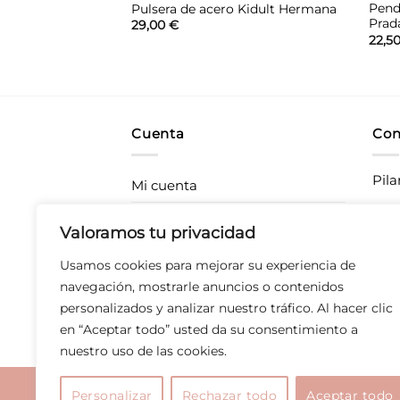
 Agatha Ruiz de la
Pend
Pulsera de acero Kidult Hermana
a
Prad
29,00
€
22,5
Cuenta
Con
Pila
Mi cuenta
Rastrea tu pedido
CC P
Valoramos tu privacidad
283
Envíos
Usamos cookies para mejorar su experiencia de
T 67
Devoluciones
navegación, mostrarle anuncios o contenidos
personalizados y analizar nuestro tráfico. Al hacer clic
Derecho de desistimiento
en “Aceptar todo” usted da su consentimiento a
nuestro uso de las cookies.
Aviso legal
|
Polític
Personalizar
Rechazar todo
Aceptar todo