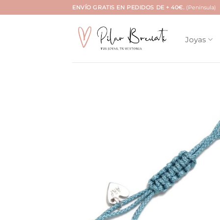
Saltar
ENVÍO GRATIS EN PEDIDOS DE + 40€.
(Península)
al
contenido
Joyas