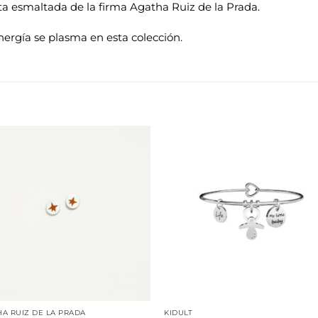
a esmaltada de la firma Agatha Ruiz de la Prada.
nergía se plasma en esta colección.
Añadir
Aña
a la
a 
lista de
list
deseos
des
A RUIZ DE LA PRADA
KIDULT