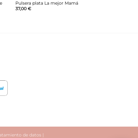
te
Pulsera plata La mejor Mamá
37,00
€
atamiento de datos
|