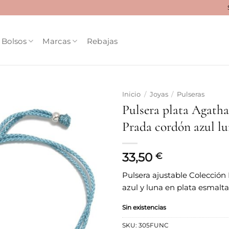
Bolsos
Marcas
Rebajas
Inicio
/
Joyas
/
Pulseras
Pulsera plata Agatha
Añadir
Prada cordón azul l
a la
lista
de
deseos
33,50
€
Pulsera ajustable Colección
azul y luna en plata esmalt
Sin existencias
SKU:
305FUNC