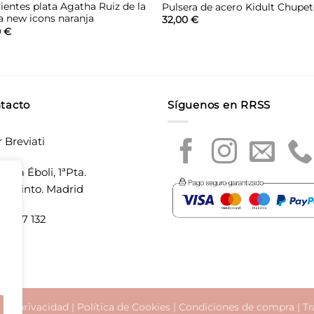
ientes plata Agatha Ruiz de la
Pulsera de acero Kidult Chupe
a new icons naranja
32,00
€
0
€
tacto
Síguenos en RRSS
r Breviati
laza Éboli, 1ªPta.
20 Pinto. Madrid
5 897 132
a de privacidad
|
Política de Cookies
|
Condiciones de compra
|
Tr