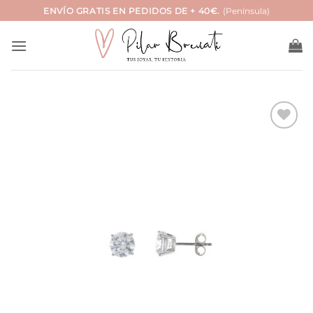
Saltar
ENVÍO GRATIS EN PEDIDOS DE + 40€.
(Península)
al
contenido
Añadir
a la
lista
de
deseos