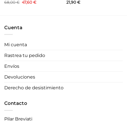
El
El
68,00
€
47,60
€
21,90
€
precio
precio
original
actual
era:
es:
68,00 €.
47,60 €.
Cuenta
Mi cuenta
Rastrea tu pedido
Envíos
Devoluciones
Derecho de desistimiento
Contacto
Pilar Breviati