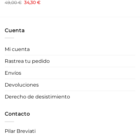
El
El
49,00
€
34,30
€
precio
precio
original
actual
era:
es:
49,00 €.
34,30 €.
Cuenta
Mi cuenta
Rastrea tu pedido
Envíos
Devoluciones
Derecho de desistimiento
Contacto
Pilar Breviati