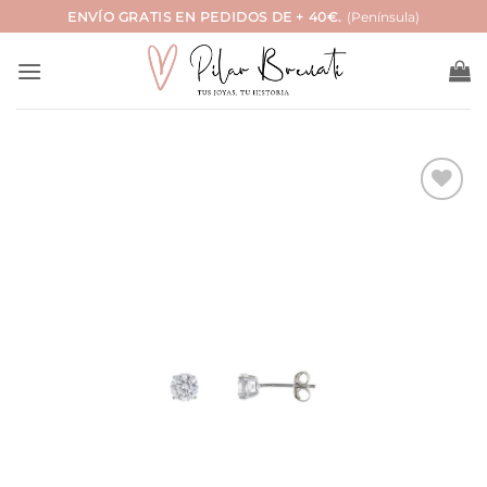
Saltar
ENVÍO GRATIS EN PEDIDOS DE + 40€.
(Península)
al
contenido
Añadir
a la
lista
de
deseos