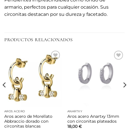
armario, perfectos para cualquier ocasión. Sus
circonitas destacan por su dureza y facetado.
PRODUCTOS RELACIONADOS
Añadir
Añadir
a la
a la
lista de
lista de
deseos
deseos
AROS ACERO
ANARTXY
Aros acero de Morellato
Aros acero Anartxy 13mm
Abbraccio dorado con
con circonitas plateados
circonitas blancas
18,00
€