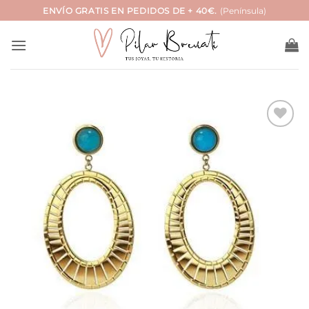
Saltar
ENVÍO GRATIS EN PEDIDOS DE + 40€.
(Península)
al
contenido
Añadir
a la
lista
de
deseos