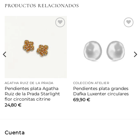
PRODUCTOS RELACIONADOS
Añadir
Añadir
a la
a la
lista de
lista de
deseos
deseos
AGATHA RUIZ DE LA PRADA
COLECCIÓN ATELIER
Pendientes plata Agatha
Pendientes plata grandes
Ruiz de la Prada Starlight
Dafka Luxenter circulares
flor circonitas citrine
69,90
€
24,80
€
Cuenta