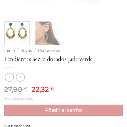
Inicio
/
Joyas
/
Pendientes
Pendientes acero dorados jade verde
El
El
27,90
22,32
€
€
precio
precio
Hay existencias
original
actual
era:
es:
Añadir al carrito
27,90 €.
22,32 €.
SKU:
bpe138at