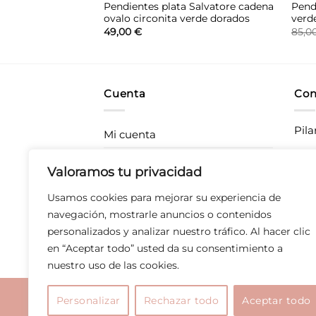
 largos Salvatore
Pendientes plata Salvatore cadena
Pendi
lancas
ovalo circonita verde dorados
verd
49,00
€
85,0
Cuenta
Con
Pila
Mi cuenta
Rastrea tu pedido
CC P
Valoramos tu privacidad
283
Envíos
Usamos cookies para mejorar su experiencia de
T 67
Devoluciones
navegación, mostrarle anuncios o contenidos
personalizados y analizar nuestro tráfico. Al hacer clic
Derecho de desistimiento
en “Aceptar todo” usted da su consentimiento a
nuestro uso de las cookies.
Aviso legal
|
Polític
Personalizar
Rechazar todo
Aceptar todo