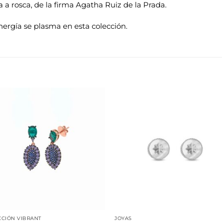
a rosca, de la firma Agatha Ruiz de la Prada.
nergía se plasma en esta colección.
Añadir
Aña
a la
a 
lista de
list
deseos
des
CIÓN VIBRANT
JOYAS