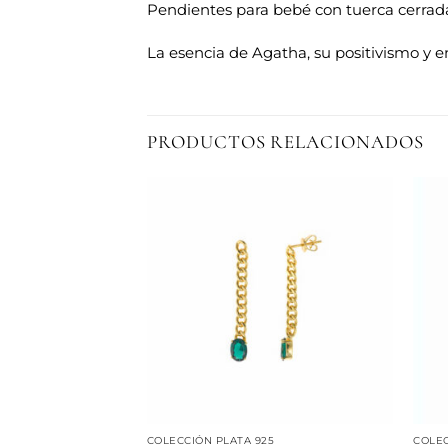
Pendientes para bebé con tuerca cerrada 
La esencia de Agatha, su positivismo y e
PRODUCTOS RELACIONADOS
Añadir
Añadir
a la
a la
lista de
lista de
deseos
deseos
G
COLECCIÓN PLATA 925
COLEC