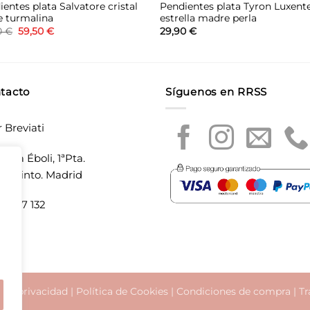
entes plata Salvatore cristal
Pendientes plata Tyron Luxent
e turmalina
estrella madre perla
El
El
0
€
59,50
€
29,90
€
precio
precio
original
actual
era:
es:
85,00 €.
59,50 €.
tacto
Síguenos en RRSS
r Breviati
laza Éboli, 1ªPta.
20 Pinto. Madrid
5 897 132
a de privacidad
|
Política de Cookies
|
Condiciones de compra
|
Tr