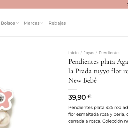
Bolsos
Marcas
Rebajas
Inicio
/
Joyas
/
Pendientes
Pendientes plata Ag
Añadir
la Prada tuyyo flor r
a la
lista
New Bebé
de
deseos
39,90
€
Pendientes plata 925 rodiad
flor esmaltada rosa y perla,
cerrada a rosca. Colección 