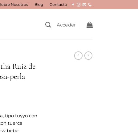
Sobre Nosotros
Blog
Contacto
Acceder
atha Ruiz de
osa-perla
a, tipo tuyyo con
 con tuerca
new bebé