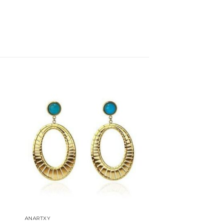
dir
Añadir
la
a la
a de
lista de
eos
deseos
ANARTXY