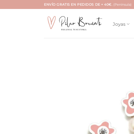
Saltar
ENVÍO GRATIS EN PEDIDOS DE + 40€.
(Península)
al
contenido
Joyas