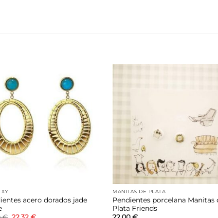
Añadir
Aña
a la
a 
lista de
list
deseos
des
TXY
MANITAS DE PLATA
ientes acero dorados jade
Pendientes porcelana Manitas 
e
Plata Friends
El
El
0
€
22,32
€
22,00
€