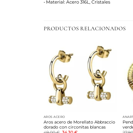
• Material: Acero 316L, Cristales
PRODUCTOS RELACIONADOS
Añadir
Añadir
a la
a la
lista de
lista de
deseos
deseos
AROS ACERO
ANAR
 grandes Dafka
Aros acero de Morellato Abbraccio
Pend
es
dorado con circonitas blancas
verd
El
El
49,00
€
34,30
€
27,9