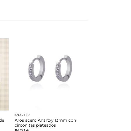
dir
Añadir
la
a la
a de
lista de
eos
deseos
ANARTXY
de
Aros acero Anartxy 13mm con
circonitas plateados
18,00
€