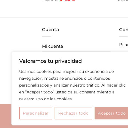
precio
precio
original
actual
era:
es:
49,00 €.
34,30 €.
Cuenta
Con
Pila
Mi cuenta
Rastrea tu pedido
CC P
Valoramos tu privacidad
283
Envíos
Usamos cookies para mejorar su experiencia de
T 67
Devoluciones
navegación, mostrarle anuncios o contenidos
personalizados y analizar nuestro tráfico. Al hacer clic
Derecho de desistimiento
en “Aceptar todo” usted da su consentimiento a
nuestro uso de las cookies.
Aviso legal
|
Polític
Personalizar
Rechazar todo
Aceptar todo