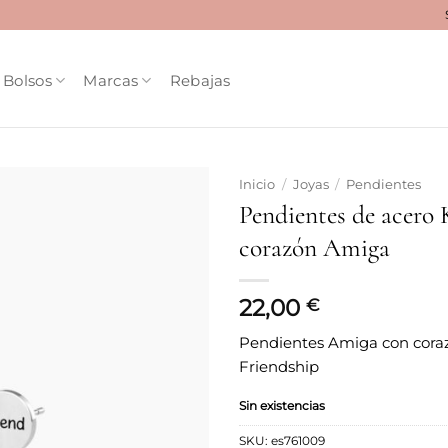
Bolsos
Marcas
Rebajas
Inicio
/
Joyas
/
Pendientes
Pendientes de acero 
Añadir
corazón Amiga
a la
lista
de
deseos
22,00
€
Pendientes Amiga con coraz
Friendship
Sin existencias
SKU:
es761009