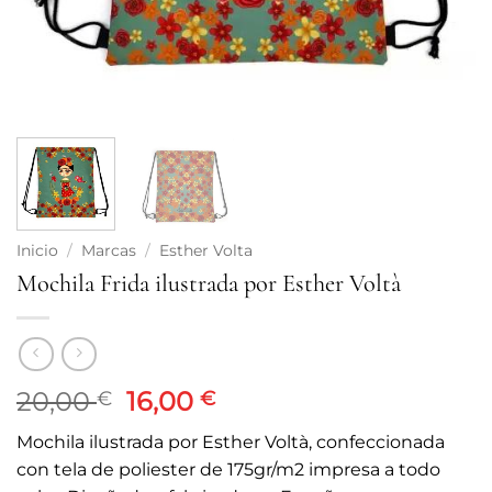
Inicio
/
Marcas
/
Esther Volta
Mochila Frida ilustrada por Esther Voltà
El
El
20,00
16,00
€
€
precio
precio
Mochila ilustrada por Esther Voltà, confeccionada
original
actual
con tela de poliester de 175gr/m2 impresa a todo
era:
es: