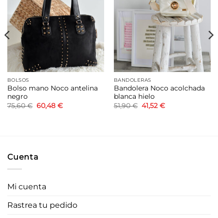
a la
a la
lista de
lista de
deseos
deseos
BOLSOS
BANDOLERAS
Bolso mano Noco antelina
Bandolera Noco acolchada
negro
blanca hielo
El
El
El
El
75,60
€
60,48
€
51,90
€
41,52
€
precio
precio
precio
precio
original
actual
original
actual
era:
es:
era:
es:
75,60 €.
60,48 €.
51,90 €.
41,52 €.
Cuenta
Mi cuenta
Rastrea tu pedido