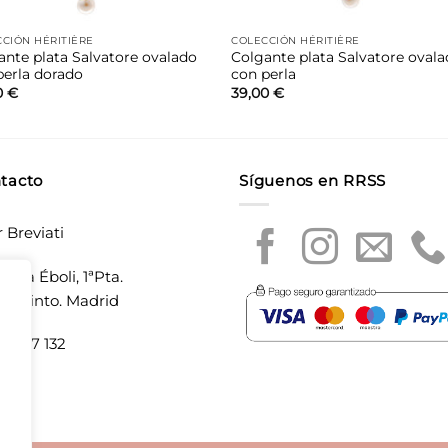
CIÓN HÉRITIÈRE
COLECCIÓN HÉRITIÈRE
ante plata Salvatore ovalado
Colgante plata Salvatore oval
perla dorado
con perla
0
€
39,00
€
tacto
Síguenos en RRSS
r Breviati
laza Éboli, 1ªPta.
20 Pinto. Madrid
5 897 132