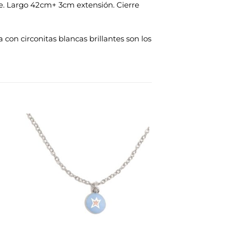
nte. Largo 42cm+ 3cm extensión. Cierre
con circonitas blancas brillantes son los
dir
Añadir
la
a la
a de
lista de
eos
deseos