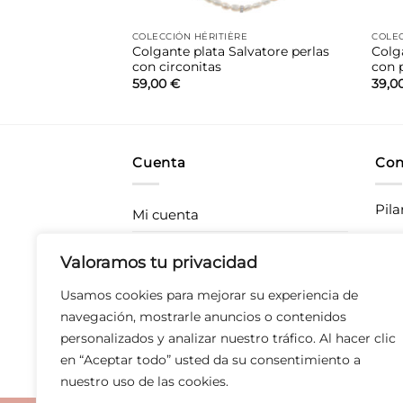
G
COLECCIÓN HÉRITIÈRE
COLEC
alvatore
Colgante plata Salvatore perlas
Colg
con circonitas
con 
59,00
€
39,0
Cuenta
Con
Pila
Mi cuenta
Rastrea tu pedido
CC P
Valoramos tu privacidad
283
Envíos
Usamos cookies para mejorar su experiencia de
T 67
Devoluciones
navegación, mostrarle anuncios o contenidos
personalizados y analizar nuestro tráfico. Al hacer clic
Derecho de desistimiento
en “Aceptar todo” usted da su consentimiento a
nuestro uso de las cookies.