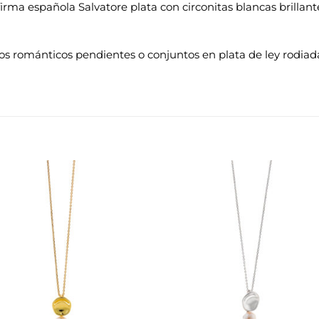
firma española Salvatore plata con circonitas blancas brilla
os románticos pendientes o conjuntos en plata de ley rodiada 
Añadir
Aña
a la
a 
lista de
list
deseos
des