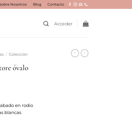
Sobre Nosotros
Blog
Contacto
Acceder
as
/
Colección
tore óvalo
cabado en rodio
as blancas