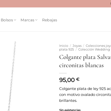
Bolsos
Marcas
Rebajas
Inicio
/
Joyas
/
Colecciones joy
plata 925
/
Colección Wedding
Colgante plata Salva
Añadir
a la
circonitas blancas
lista
de
deseos
95,00
€
Colgante plata de ley 925 a
con motivo ovalado circonit
brillantes.
Sin existencias