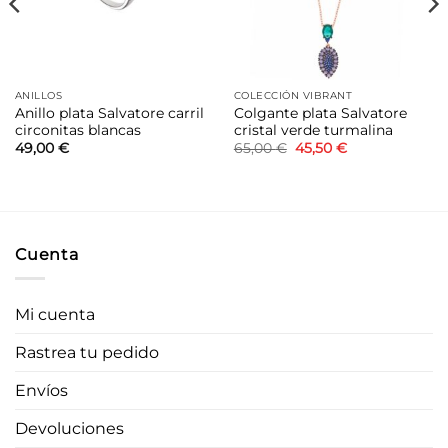
ANILLOS
COLECCIÓN VIBRANT
Anillo plata Salvatore carril
Colgante plata Salvatore
circonitas blancas
cristal verde turmalina
El
El
49,00
€
65,00
€
45,50
€
precio
precio
original
actual
era:
es:
65,00 €.
45,50 €.
Cuenta
Mi cuenta
Rastrea tu pedido
Envíos
Devoluciones