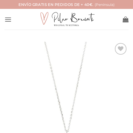
Saltar
ENVÍO GRATIS EN PEDIDOS DE + 40€.
(Península)
al
contenido
Añadir
a la
lista
de
deseos