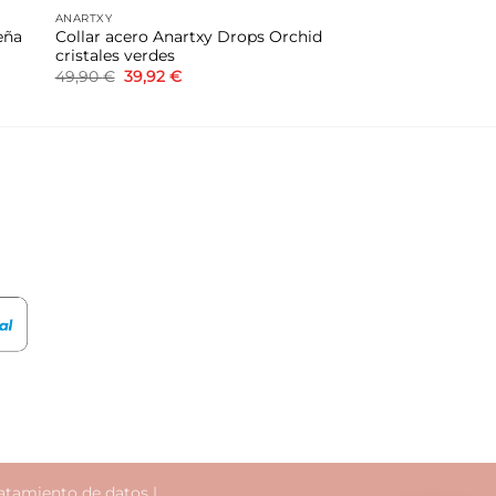
ANARTXY
eña
Collar acero Anartxy Drops Orchid
cristales verdes
El
El
49,90
€
39,92
€
precio
precio
original
actual
era:
es:
49,90 €.
39,92 €.
atamiento de datos
|