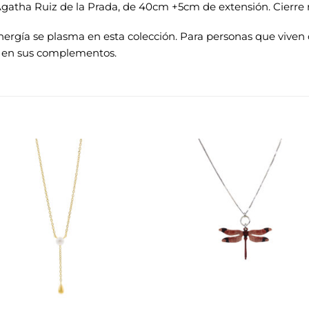
 Agatha Ruiz de la Prada, de 40cm +5cm de extensión. Cierre 
energía se plasma en esta colección. Para personas que viven
r en sus complementos.
Añadir
Aña
a la
a 
lista de
list
deseos
des