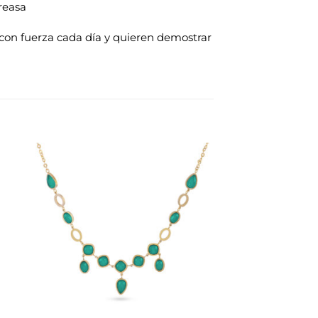
reasa
 con fuerza cada día y quieren demostrar
dir
Añadir
la
a la
a de
lista de
eos
deseos