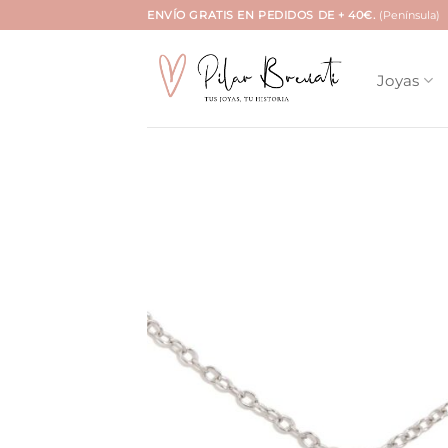
Saltar
ENVÍO GRATIS EN PEDIDOS DE + 40€.
(Península)
al
contenido
Joyas