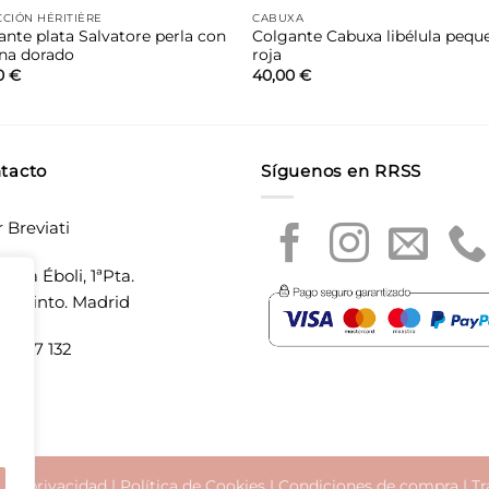
CIÓN HÉRITIÈRE
CABUXA
ante plata Salvatore perla con
Colgante Cabuxa libélula pequ
na dorado
roja
0
€
40,00
€
tacto
Síguenos en RRSS
r Breviati
laza Éboli, 1ªPta.
20 Pinto. Madrid
5 897 132
a de privacidad
|
Política de Cookies
|
Condiciones de compra
|
Tr