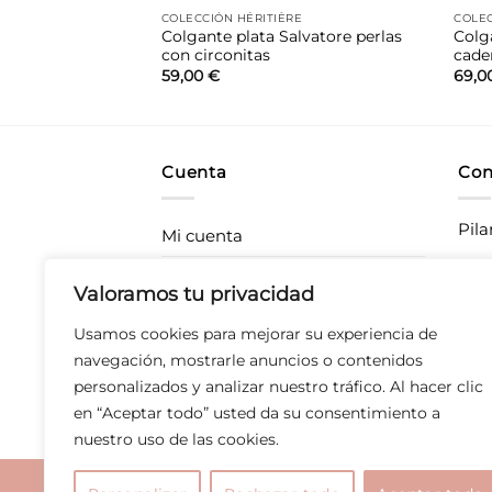
COLECCIÓN HÉRITIÈRE
COLEC
Colgante plata Salvatore perlas
Colg
a piel «al corte»
con circonitas
cade
59,00
€
69,0
Cuenta
Con
Pila
Mi cuenta
Rastrea tu pedido
CC P
Valoramos tu privacidad
283
Envíos
Usamos cookies para mejorar su experiencia de
T 67
Devoluciones
navegación, mostrarle anuncios o contenidos
personalizados y analizar nuestro tráfico. Al hacer clic
Derecho de desistimiento
en “Aceptar todo” usted da su consentimiento a
nuestro uso de las cookies.
Aviso legal
|
Polític