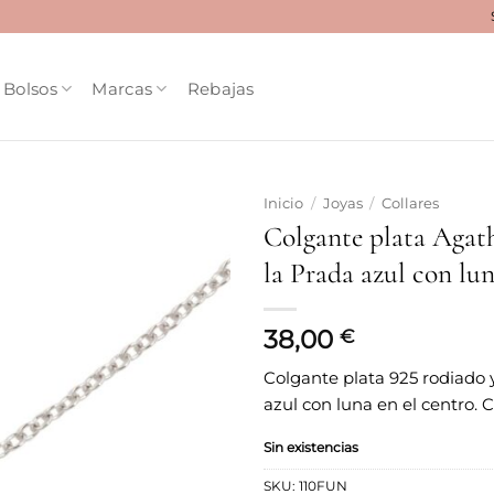
Bolsos
Marcas
Rebajas
Inicio
/
Joyas
/
Collares
Colgante plata Agat
Añadir
la Prada azul con lu
a la
lista
de
deseos
38,00
€
Colgante plata 925 rodiado
azul con luna en el centro. 
Sin existencias
SKU:
110FUN