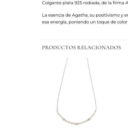
Colgante plata 925 rodiada, de la firma
La esencia de Agatha, su positivismo y 
esa energía, poniendo un toque de colo
PRODUCTOS RELACIONADOS
Añadir
Añadir
a la
a la
lista de
lista de
deseos
deseos