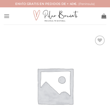
Saltar
ENVÍO GRATIS EN PEDIDOS DE + 40€.
(Península)
al
contenido
Añadir
a la
lista
de
deseos