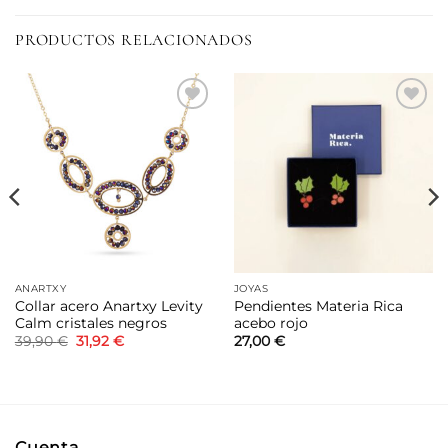
PRODUCTOS RELACIONADOS
Añadir
Añadir
a la
a la
lista de
lista de
deseos
deseos
ANARTXY
JOYAS
Collar acero Anartxy Levity
Pendientes Materia Rica
Calm cristales negros
acebo rojo
El
El
39,90
€
31,92
€
27,00
€
precio
precio
original
actual
era:
es:
39,90 €.
31,92 €.
Cuenta