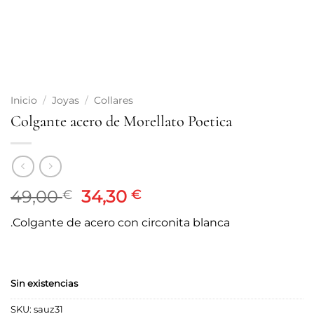
Inicio
/
Joyas
/
Collares
Colgante acero de Morellato Poetica
El
El
49,00
34,30
€
€
precio
precio
.Colgante de acero con circonita blanca
original
actual
era:
es:
49,00 €.
34,30 €.
Sin existencias
SKU:
sauz31