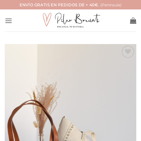
Saltar
ENVÍO GRATIS EN PEDIDOS DE + 40€.
(Península)
al
contenido
Añadir
a la
lista
de
deseos