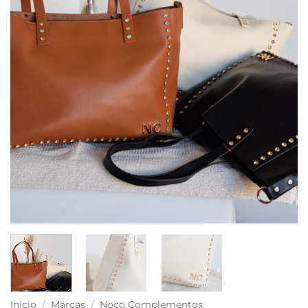
Inicio
/
Marcas
/
Noco Complementos