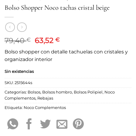
Bolso Shopper Noco tachas cristal beige
El
El
79,40
63,52
€
€
precio
precio
Bolso shopper con detalle tachuelas con cristales y
original
actual
organizador interior
era:
es:
79,40 €.
63,52 €.
Sin existencias
SKU:
2515644s
Categorías:
Bolsos
,
Bolsos hombro
,
Bolsos Polipiel
,
Noco
Complementos
,
Rebajas
Etiqueta:
Noco Complementos