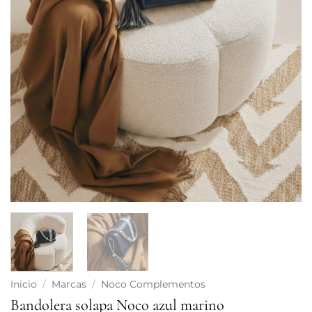
Inicio
/
Marcas
/
Noco Complementos
Bandolera solapa Noco azul marino