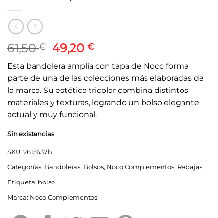
El
El
61,50
49,20
€
€
precio
precio
Esta bandolera amplia con tapa de Noco forma
original
actual
parte de una de las colecciones más elaboradas de
era:
es:
la marca. Su estética tricolor combina distintos
61,50 €.
49,20 €.
materiales y texturas, logrando un bolso elegante,
actual y muy funcional.
Sin existencias
SKU:
2615637h
Categorías:
Bandoleras
,
Bolsos
,
Noco Complementos
,
Rebajas
Etiqueta:
bolso
Marca:
Noco Complementos