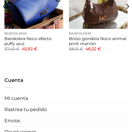
BANDOLERAS
BANDOLERAS
Bandolera Noco efecto
Bolso góndola Noco animal
puffy azul
print marrón
El
El
El
El
57,40
€
45,92
€
58,15
€
46,52
€
precio
precio
precio
precio
original
actual
original
actual
era:
es:
era:
es:
57,40 €.
45,92 €.
58,15 €.
46,52 €.
Cuenta
Mi cuenta
Rastrea tu pedido
Envíos
Devoluciones