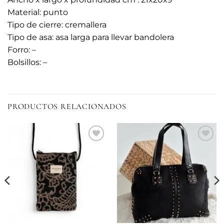
Material: punto
Tipo de cierre: cremallera
Tipo de asa: asa larga para llevar bandolera
Forro: –
Bolsillos: –
PRODUCTOS RELACIONADOS
Añadir
Añadir
a la
a la
lista de
lista de
deseos
deseos