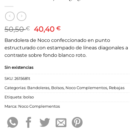
El
El
50,50
40,40
€
€
precio
precio
Bandolera de Noco confeccionado en punto
original
actual
estructurado con estampado de líneas diagonales a
era:
es:
contraste sobre fondo blanco roto.
50,50 €.
40,40 €.
Sin existencias
SKU:
2615681t
Categorías:
Bandoleras
,
Bolsos
,
Noco Complementos
,
Rebajas
Etiqueta:
bolso
Marca:
Noco Complementos