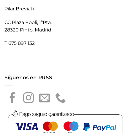
Pilar Breviati
CC Plaza Éboli, 1ªPta.
28320 Pinto. Madrid
T 675 897 132
Síguenos en RRSS