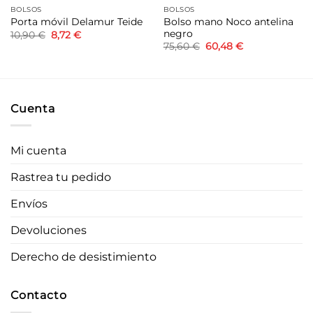
BOLSOS
BOLSOS
Bolso mano Noco antelina
Porta móvil Delamur Teide
negro
El
El
10,90
€
8,72
€
precio
precio
El
El
75,60
€
60,48
€
original
actual
precio
precio
era:
es:
original
actual
10,90 €.
8,72 €.
era:
es:
75,60 €.
60,48 €.
Cuenta
Mi cuenta
Rastrea tu pedido
Envíos
Devoluciones
Derecho de desistimiento
Contacto