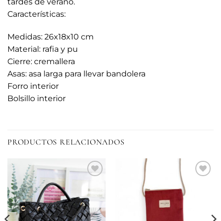
tardes de verano.
Características:
Medidas: 26x18x10 cm
Material: rafia y pu
Cierre: cremallera
Asas: asa larga para llevar bandolera
Forro interior
Bolsillo interior
PRODUCTOS RELACIONADOS
Añadir
Añadir
a la
a la
lista de
lista de
deseos
deseos