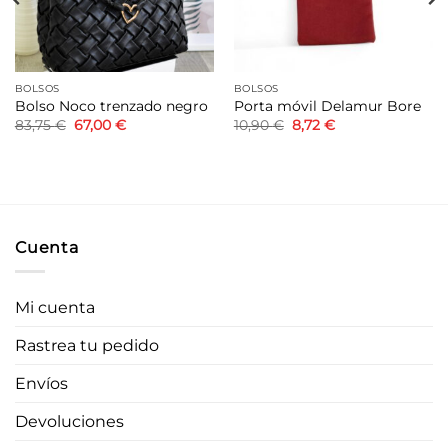
BOLSOS
BOLSOS
Bolso Noco trenzado negro
Porta móvil Delamur Bore
El
El
El
El
83,75
€
67,00
€
10,90
€
8,72
€
precio
precio
precio
precio
original
actual
original
actual
era:
es:
era:
es:
83,75 €.
67,00 €.
10,90 €.
8,72 €.
Cuenta
Mi cuenta
Rastrea tu pedido
Envíos
Devoluciones