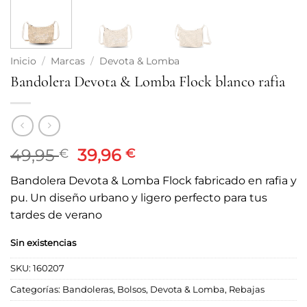
Inicio
/
Marcas
/
Devota & Lomba
Bandolera Devota & Lomba Flock blanco rafia
El
El
49,95
39,96
€
€
precio
precio
Bandolera Devota & Lomba Flock fabricado en rafia y
original
actual
pu. Un diseño urbano y ligero perfecto para tus
era:
es:
tardes de verano
49,95 €.
39,96 €.
Sin existencias
SKU:
160207
Categorías:
Bandoleras
,
Bolsos
,
Devota & Lomba
,
Rebajas