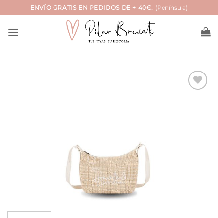
Saltar
ENVÍO GRATIS EN PEDIDOS DE + 40€.
(Península)
al
contenido
Añadir
a la
lista
de
deseos