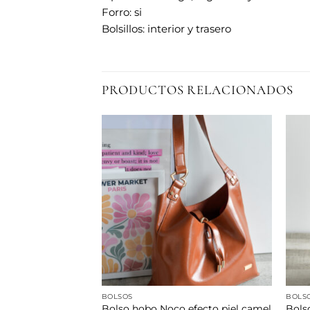
Forro: si
Bolsillos: interior y trasero
PRODUCTOS RELACIONADOS
Añadir
Añadir
a la
a la
lista de
lista de
deseos
deseos
BOLSOS
BOLS
Devota&Lomba
Bols
Bolso hobo Noco efecto piel camel