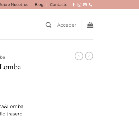
Sobre Nosotros
Blog
Contacto
Acceder
mba
 Lomba
ota&Lomba
lo trasero