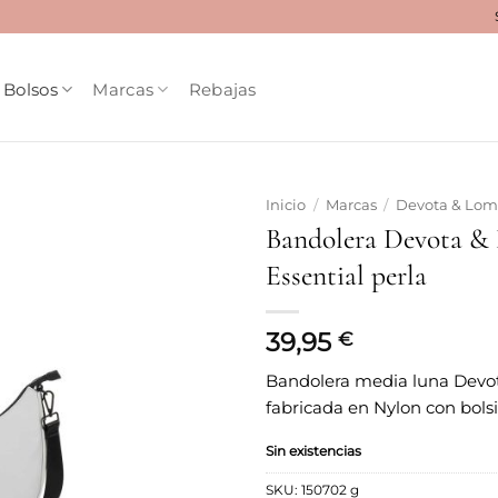
Bolsos
Marcas
Rebajas
Inicio
/
Marcas
/
Devota & Lo
Bandolera Devota &
Añadir
Essential perla
a la
lista
de
deseos
39,95
€
Bandolera media luna Dev
fabricada en Nylon con bolsil
Sin existencias
SKU:
150702 g