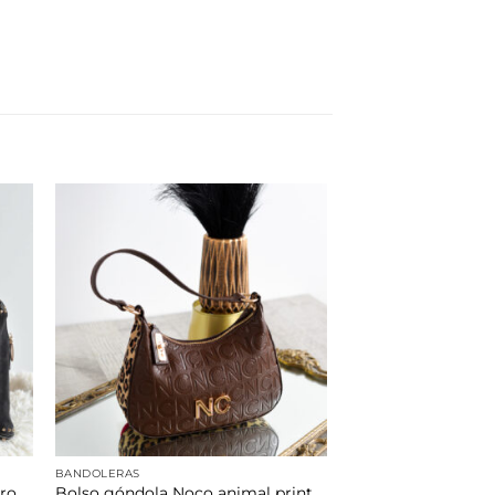
dir
Añadir
la
a la
a de
lista de
eos
deseos
BANDOLERAS
Bolso góndola Noco animal print
ro