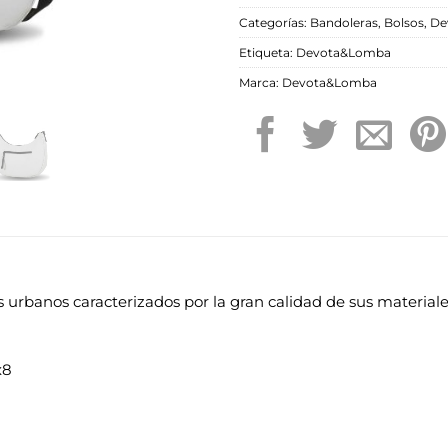
Categorías:
Bandoleras
,
Bolsos
,
De
Etiqueta:
Devota&Lomba
Marca:
Devota&Lomba
 urbanos caracterizados por la gran calidad de sus material
x8