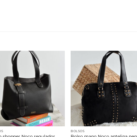
Añadir
Aña
a la
a 
lista de
list
deseos
des
OS
BOLSOS
o shopper Noco regulador
Bolso mano Noco antelina neg