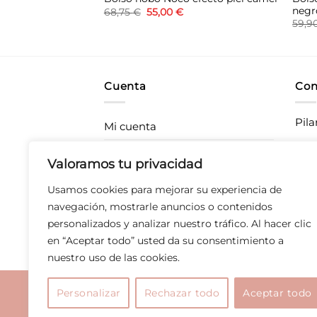
negr
El
El
68,75
€
55,00
€
precio
precio
l
59,9
original
actual
recio
era:
es:
ctual
68,75 €.
55,00 €.
s:
7,96 €.
Cuenta
Con
Pila
Mi cuenta
Rastrea tu pedido
CC P
Valoramos tu privacidad
283
Envíos
Usamos cookies para mejorar su experiencia de
T 67
Devoluciones
navegación, mostrarle anuncios o contenidos
personalizados y analizar nuestro tráfico. Al hacer clic
Derecho de desistimiento
en “Aceptar todo” usted da su consentimiento a
nuestro uso de las cookies.
Aviso legal
|
Polític
Personalizar
Rechazar todo
Aceptar todo