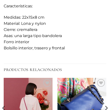
Características:
Medidas: 22x15x8 cm
Material: Lona y nylon
Cierre: cremallera
Asas: una larga tipo bandolera
Forro interior
Bolsillo interior, trasero y frontal
PRODUCTOS RELACIONADOS
Añadir
Añadir
a la
a la
lista de
lista de
deseos
deseos