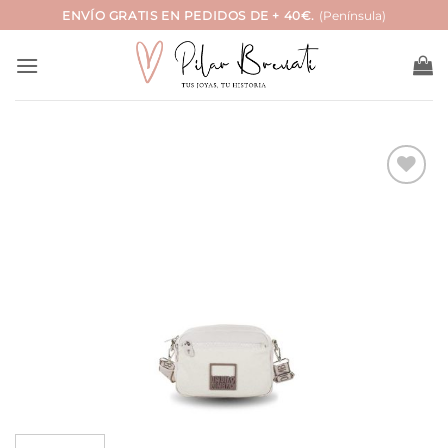
Saltar
ENVÍO GRATIS EN PEDIDOS DE + 40€.
(Península)
al
contenido
Añadir
a la
lista
de
deseos