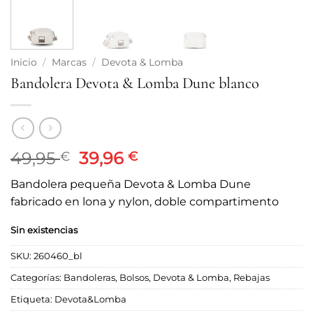
Inicio
/
Marcas
/
Devota & Lomba
Bandolera Devota & Lomba Dune blanco
El
El
49,95
39,96
€
€
precio
precio
Bandolera pequeña Devota & Lomba Dune
original
actual
fabricado en lona y nylon, doble compartimento
era:
es:
49,95 €.
39,96 €.
Sin existencias
SKU:
260460_bl
Categorías:
Bandoleras
,
Bolsos
,
Devota & Lomba
,
Rebajas
Etiqueta:
Devota&Lomba