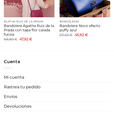
AGATHA RUIZ DE LA PRADA
BANDOLERAS
Bandolera Agatha Ruiz de la
Bandolera Noco efecto
Prada con tapa flor calada
puffy azul
fucsia
El
El
57,40
€
45,92
€
precio
precio
El
El
59,90
€
47,92
€
original
actual
precio
precio
era:
es:
original
actual
57,40 €.
45,92 €.
era:
es:
59,90 €.
47,92 €.
Cuenta
Mi cuenta
Rastrea tu pedido
Envíos
Devoluciones