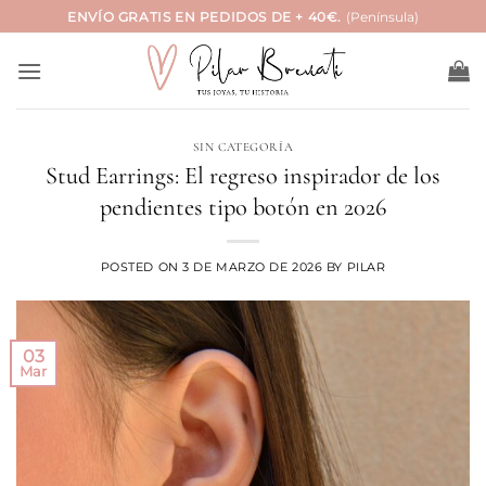
Saltar
ENVÍO GRATIS EN PEDIDOS DE + 40€.
(Península)
al
contenido
SIN CATEGORÍA
Stud Earrings: El regreso inspirador de los
pendientes tipo botón en 2026
POSTED ON
3 DE MARZO DE 2026
BY
PILAR
03
Mar