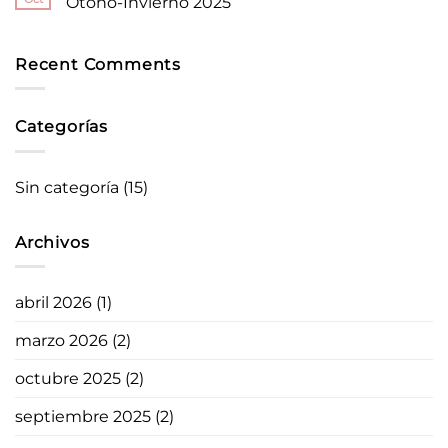
Otoño-Invierno 2025
todos
los
Las
los
pendientes
colecciones
No
días
tipo
de
hay
botón
Salvatore
comentarios
en
Plata
en
Recent Comments
2026
que
Nueva
marcan
colección
tendencia:
de
Wedding,
bolsos
Categorías
Minijewels
Devota&Lomba
y
Otoño-
Bamboo,
Invierno
ya
2025
en
Sin categoría
(15)
Pilar
Breviati
Archivos
abril 2026
(1)
marzo 2026
(2)
octubre 2025
(2)
septiembre 2025
(2)