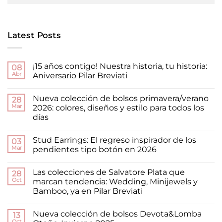
Latest Posts
¡15 años contigo! Nuestra historia, tu historia:
08
Abr
Aniversario Pilar Breviati
No
hay
Nueva colección de bolsos primavera/verano
28
comentarios
en
Mar
2026: colores, diseños y estilo para todos los
¡15
días
años
contigo!
No
Nuestra
hay
historia,
Stud Earrings: El regreso inspirador de los
03
comentarios
tu
en
Mar
pendientes tipo botón en 2026
historia:
Nueva
Aniversario
colección
No
Pilar
de
hay
Breviati
Las colecciones de Salvatore Plata que
bolsos
28
comentarios
primavera/verano
en
Oct
marcan tendencia: Wedding, Minijewels y
2026:
Stud
Bamboo, ya en Pilar Breviati
colores,
Earrings:
diseños
El
No
y
regreso
hay
estilo
inspirador
Nueva colección de bolsos Devota&Lomba
13
comentarios
para
de
en
Oct