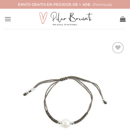
Saltar
ENVÍO GRATIS EN PEDIDOS DE + 40€.
(Península)
al
contenido
Añadir
a la
lista
de
deseos