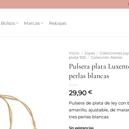
Bolsos
Marcas
Rebajas
Inicio
/
Joyas
/
Colecciones joy
plata 925
/
Colección Atelier
Pulsera plata Luxent
Añadir
a la
perlas blancas
lista
de
deseos
29,90
€
Pulsera de plata de ley con
amarillo, ajustable, de mar
tres perlas blancas
Sin existencias