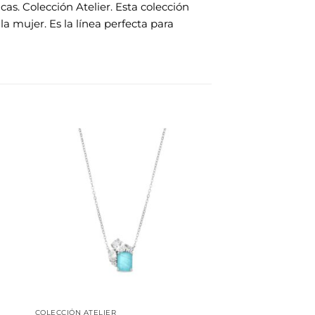
as. Colección Atelier. Esta colección
a mujer. Es la línea perfecta para
dir
Añadir
la
a la
a de
lista de
eos
deseos
COLECCIÓN ATELIER