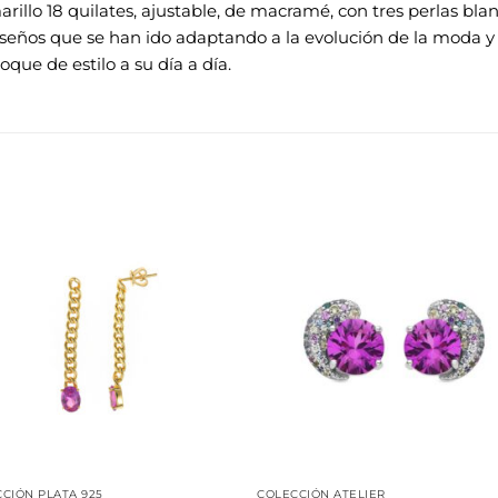
illo 18 quilates, ajustable, de macramé, con tres perlas blanc
seños que se han ido adaptando a la evolución de la moda y l
que de estilo a su día a día.
Añadir
Aña
a la
a 
lista de
list
deseos
des
CIÓN PLATA 925
COLECCIÓN ATELIER