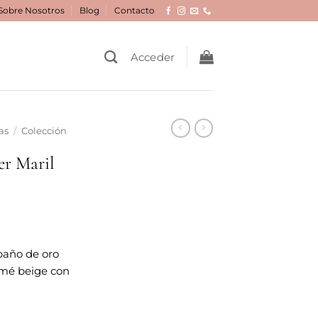
Sobre Nosotros
Blog
Contacto
Acceder
as
/
Colección
er Maril
 baño de oro
amé beige con