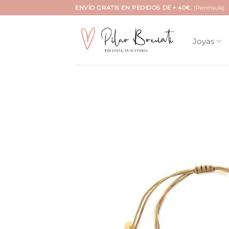
Saltar
ENVÍO GRATIS EN PEDIDOS DE + 40€.
(Península)
al
contenido
Joyas