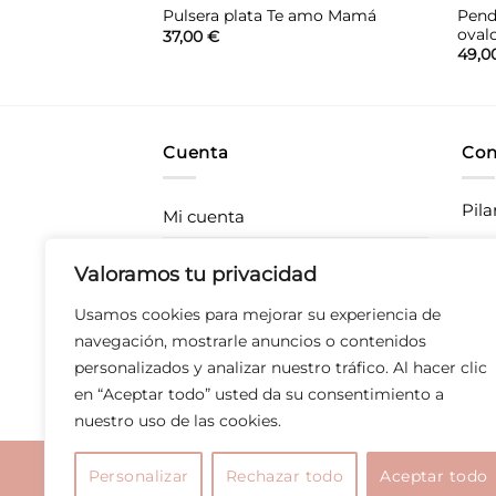
randsa Luxenter
Pend
Pulsera plata Te amo Mamá
oval
37,00
€
49,0
Cuenta
Con
Pila
Mi cuenta
Rastrea tu pedido
CC P
Valoramos tu privacidad
283
Envíos
Usamos cookies para mejorar su experiencia de
T 67
Devoluciones
navegación, mostrarle anuncios o contenidos
personalizados y analizar nuestro tráfico. Al hacer clic
Derecho de desistimiento
en “Aceptar todo” usted da su consentimiento a
nuestro uso de las cookies.
Aviso legal
|
Polític
Personalizar
Rechazar todo
Aceptar todo