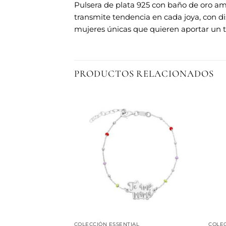
Pulsera de plata 925 con baño de oro amar
transmite tendencia en cada joya, con di
mujeres únicas que quieren aportar un to
PRODUCTOS RELACIONADOS
Añadir
Añadir
a la
a la
lista de
lista de
deseos
deseos
COLECCIÓN ESSENTIAL
COLEC