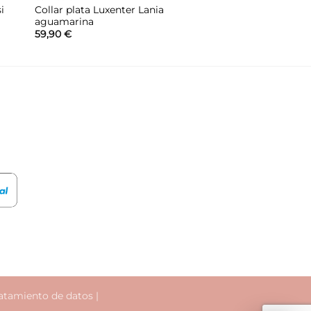
i
Collar plata Luxenter Lania
aguamarina
59,90
€
atamiento de datos
|