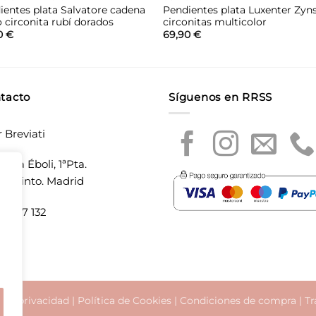
ientes plata Salvatore cadena
Pendientes plata Luxenter Zyns
o circonita rubí dorados
circonitas multicolor
0
€
69,90
€
tacto
Síguenos en RRSS
r Breviati
laza Éboli, 1ªPta.
20 Pinto. Madrid
5 897 132
a de privacidad
|
Política de Cookies
|
Condiciones de compra
|
Tr