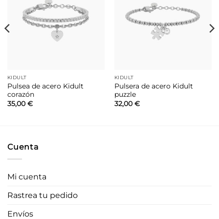
a la
a la
lista de
lista de
deseos
deseos
KIDULT
KIDULT
Pulsea de acero Kidult
Pulsera de acero Kidult
corazón
puzzle
35,00
€
32,00
€
Cuenta
Mi cuenta
Rastrea tu pedido
Envíos