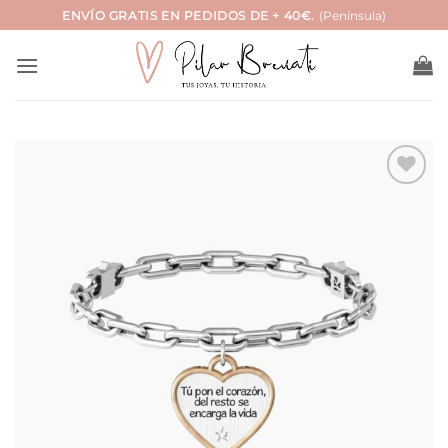
Saltar
ENVÍO GRATIS EN PEDIDOS DE + 40€.
(Península)
al
contenido
Añadir
a la
lista
de
deseos