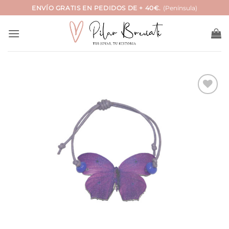
Saltar
ENVÍO GRATIS EN PEDIDOS DE + 40€.
(Península)
al
contenido
Añadir
a la
lista
de
deseos