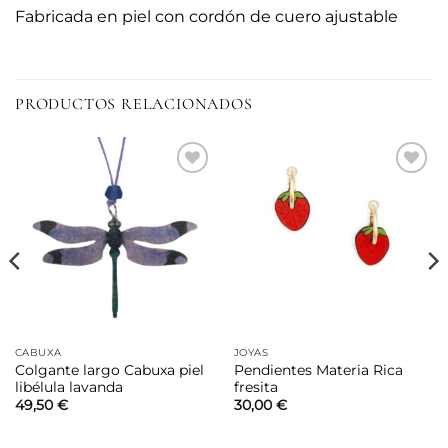
Fabricada en piel con cordón de cuero ajustable
PRODUCTOS RELACIONADOS
Añadir
Añadir
a la
a la
lista de
lista de
deseos
deseos
CABUXA
JOYAS
Colgante largo Cabuxa piel
Pendientes Materia Rica
libélula lavanda
fresita
49,50
€
30,00
€