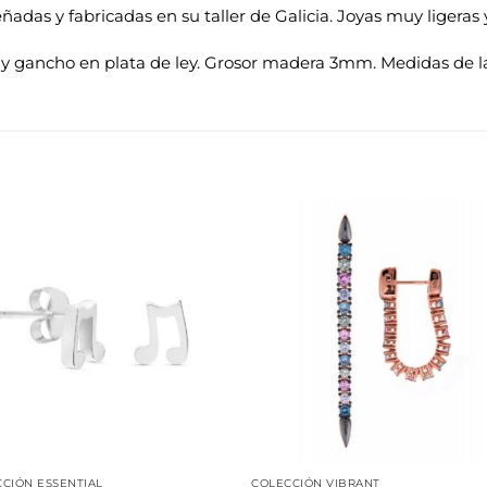
señadas y fabricadas en su taller de Galicia. Joyas muy liger
 y gancho en plata de ley. Grosor madera 3mm. Medidas de l
Añadir
Aña
a la
a 
lista de
list
deseos
des
CIÓN ESSENTIAL
COLECCIÓN VIBRANT