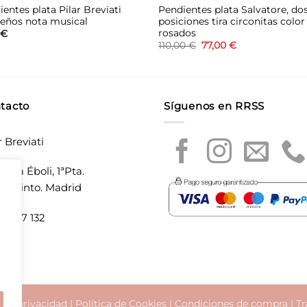
entes plata Pilar Breviati
Pendientes plata Salvatore, do
eños nota musical
posiciones tira circonitas color
rosados
0
€
El
El
110,00
€
77,00
€
precio
precio
original
actual
era:
es:
110,00 €.
77,00 €.
tacto
Síguenos en RRSS
r Breviati
laza Éboli, 1ªPta.
20 Pinto. Madrid
5 897 132
a de privacidad
|
Política de Cookies
|
Condiciones de compra
|
Tr