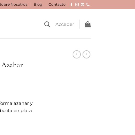
Sobre Nosotros
Blog
Contacto
Acceder
a Azahar
forma azahar y
olita en plata