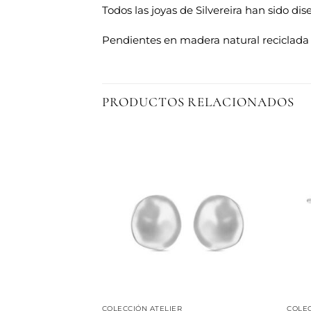
Todos las joyas de Silvereira han sido di
Pendientes en madera natural reciclada
PRODUCTOS RELACIONADOS
Añadir
Añadir
a la
a la
lista de
lista de
deseos
deseos
 PRADA
COLECCIÓN ATELIER
COLEC