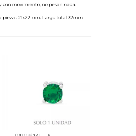
as y con movimiento, no pesan nada.
a pieza : 21x22mm. Largo total 32mm
dir
Añadir
la
a la
a de
lista de
eos
deseos
COLECCIÓN ATELIER