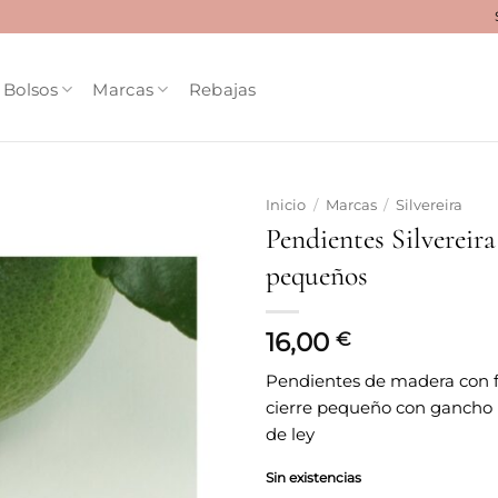
Bolsos
Marcas
Rebajas
Inicio
/
Marcas
/
Silvereira
Pendientes Silvereir
Añadir
pequeños
a la
lista
de
deseos
16,00
€
Pendientes de madera con 
cierre pequeño con gancho b
de ley
Sin existencias