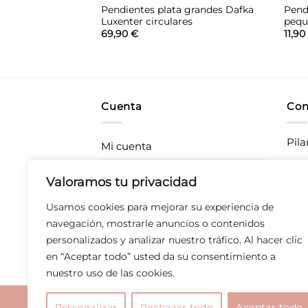
 Agatha Ruiz de la
Pendientes plata grandes Dafka
Pendi
ranja
Luxenter circulares
pequ
69,90
€
11,9
Cuenta
Con
Pila
Mi cuenta
Rastrea tu pedido
CC P
Valoramos tu privacidad
283
Envíos
Usamos cookies para mejorar su experiencia de
T 67
Devoluciones
navegación, mostrarle anuncios o contenidos
personalizados y analizar nuestro tráfico. Al hacer clic
Derecho de desistimiento
en “Aceptar todo” usted da su consentimiento a
nuestro uso de las cookies.
Aviso legal
|
Polític
Personalizar
Rechazar todo
Aceptar todo