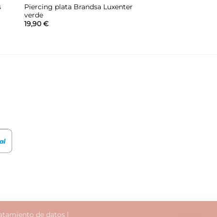
s
Piercing plata Brandsa Luxenter
verde
19,90
€
atamiento de datos
|