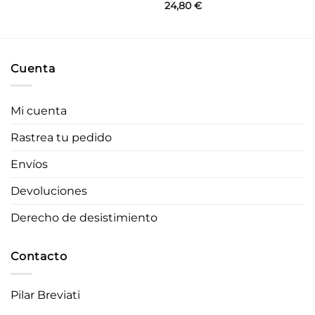
precio
precio
24,80
€
original
actual
era:
es:
27,90 €.
22,32 €.
Cuenta
Mi cuenta
Rastrea tu pedido
Envíos
Devoluciones
Derecho de desistimiento
Contacto
Pilar Breviati