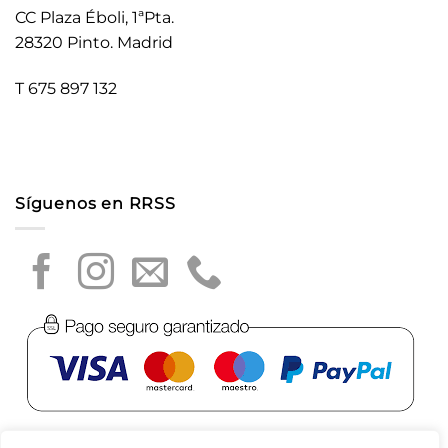
CC Plaza Éboli, 1ªPta.
28320 Pinto. Madrid
T 675 897 132
Síguenos en RRSS