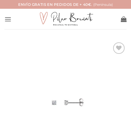
Saltar
ENVÍO GRATIS EN PEDIDOS DE + 40€.
(Península)
al
contenido
Añadir
a la
lista
de
deseos