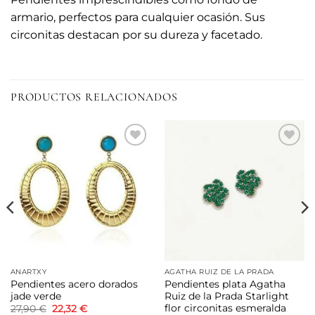
armario, perfectos para cualquier ocasión. Sus
circonitas destacan por su dureza y facetado.
PRODUCTOS RELACIONADOS
Añadir
Añadir
a la
a la
lista de
lista de
deseos
deseos
ANARTXY
AGATHA RUIZ DE LA PRADA
Pendientes acero dorados
Pendientes plata Agatha
jade verde
Ruiz de la Prada Starlight
flor circonitas esmeralda
El
El
27,90
€
22,32
€