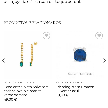
de la joyería clásica con un toque actual.
PRODUCTOS RELACIONADOS
Añadir
Añadir
a la
a la
lista de
lista de
deseos
deseos
COLECCIÓN PLATA 925
COLECCIÓN ATELIER
Pendientes plata Salvatore
Piercing plata Brandsa
cadena ovalo circonita
Luxenter azul
verde dorados
19,90
€
49,00
€