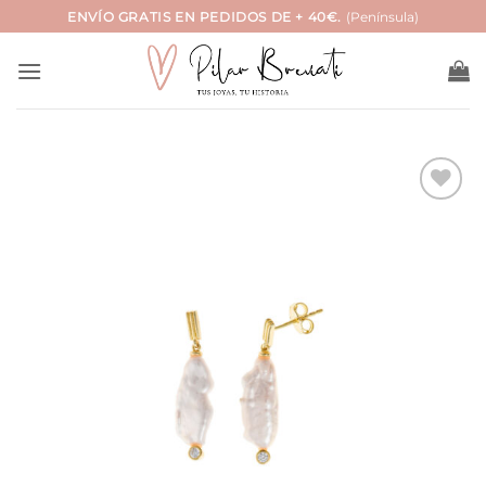
Saltar
ENVÍO GRATIS EN PEDIDOS DE + 40€.
(Península)
al
contenido
Añadir
a la
lista
de
deseos