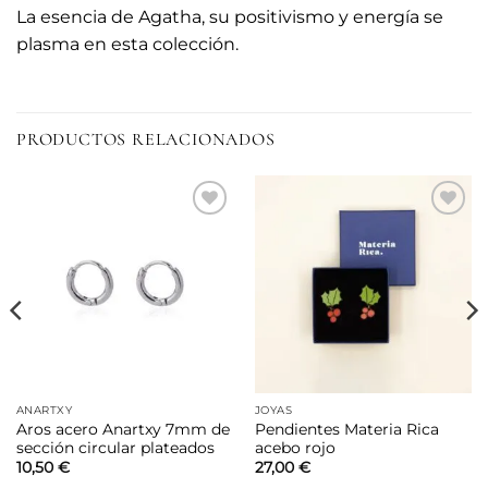
La esencia de Agatha, su positivismo y energía se
plasma en esta colección.
PRODUCTOS RELACIONADOS
Añadir
Añadir
a la
a la
lista de
lista de
deseos
deseos
ANARTXY
JOYAS
Aros acero Anartxy 7mm de
Pendientes Materia Rica
sección circular plateados
acebo rojo
10,50
€
27,00
€