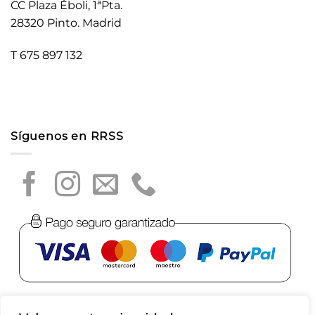
CC Plaza Éboli, 1ªPta.
28320 Pinto. Madrid
T 675 897 132
Síguenos en RRSS