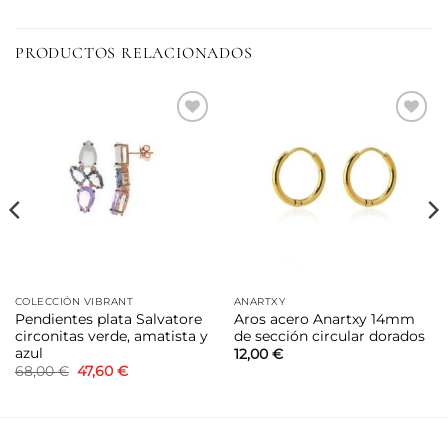
PRODUCTOS RELACIONADOS
Añadir
Añadir
a la
a la
lista de
lista de
deseos
deseos
COLECCIÓN VIBRANT
ANARTXY
Pendientes plata Salvatore
Aros acero Anartxy 14mm
circonitas verde, amatista y
de sección circular dorados
azul
12,00
€
El
El
68,00
€
47,60
€
precio
precio
original
actual
era:
es:
68,00 €.
47,60 €.