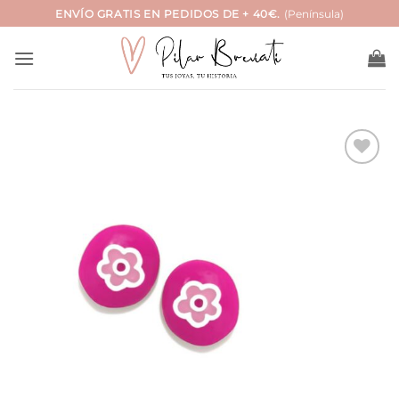
Saltar
ENVÍO GRATIS EN PEDIDOS DE + 40€.
(Península)
al
contenido
Añadir
a la
lista
de
deseos