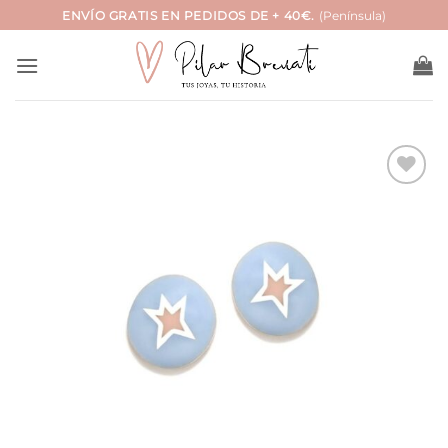
Saltar
ENVÍO GRATIS EN PEDIDOS DE + 40€.
(Península)
al
contenido
Añadir
a la
lista
de
deseos