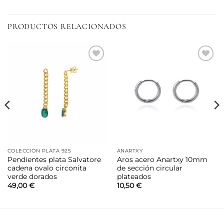
PRODUCTOS RELACIONADOS
Añadir
Añadir
a la
a la
lista de
lista de
deseos
deseos
COLECCIÓN PLATA 925
ANARTXY
Pendientes plata Salvatore
Aros acero Anartxy 10mm
cadena ovalo circonita
de sección circular
verde dorados
plateados
49,00
€
10,50
€