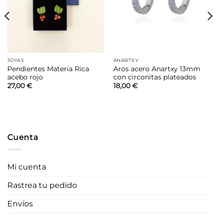
deseos
deseos
JOYAS
ANARTXY
Pendientes Materia Rica
Aros acero Anartxy 13mm
acebo rojo
con circonitas plateados
27,00
€
18,00
€
Cuenta
Mi cuenta
Rastrea tu pedido
Envíos