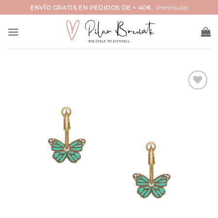
Saltar
ENVÍO GRATIS EN PEDIDOS DE + 40€.
(Península)
al
contenido
Añadir
a la
lista
de
deseos