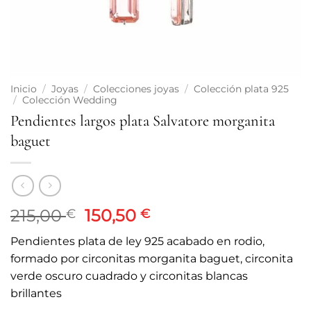
Inicio
/
Joyas
/
Colecciones joyas
/
Colección plata 925
/
Colección Wedding
Pendientes largos plata Salvatore morganita
baguet
El
El
215,00
150,50
€
€
precio
precio
Pendientes plata de ley 925 acabado en rodio,
original
actual
formado por circonitas morganita baguet, circonita
era:
es:
verde oscuro cuadrado y circonitas blancas
215,00 €.
150,50 €.
brillantes