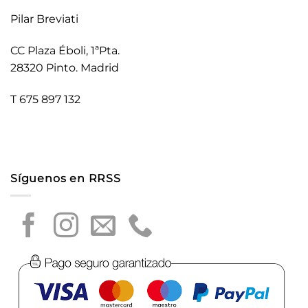
Pilar Breviati
CC Plaza Éboli, 1ªPta.
28320 Pinto. Madrid
T 675 897 132
Síguenos en RRSS