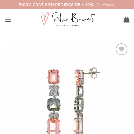
Saltar
ENVÍO GRATIS EN PEDIDOS DE + 40€.
(Península)
al
contenido
Añadir
a la
lista
de
deseos