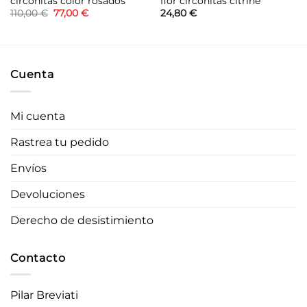
circonitas color rosados
flor circonitas citrine
El
El
110,00
€
77,00
€
24,80
€
precio
precio
original
actual
era:
es:
110,00 €.
77,00 €.
Cuenta
Mi cuenta
Rastrea tu pedido
Envíos
Devoluciones
Derecho de desistimiento
Contacto
Pilar Breviati