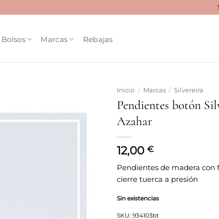
Bolsos
Marcas
Rebajas
Inicio
/
Marcas
/
Silvereira
Pendientes botón Sil
Añadir
Azahar
a la
lista
de
deseos
12,00
€
Pendientes de madera con 
cierre tuerca a presión
Sin existencias
SKU:
934103bt