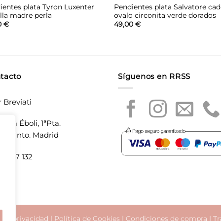
ientes plata Tyron Luxenter
Pendientes plata Salvatore ca
ella madre perla
ovalo circonita verde dorados
0
€
49,00
€
tacto
Síguenos en RRSS
r Breviati
laza Éboli, 1ªPta.
20 Pinto. Madrid
5 897 132
a de privacidad
|
Política de Cookies
|
Condiciones de compra
|
Tr