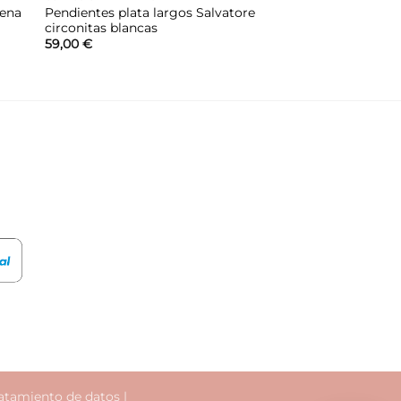
dena
Pendientes plata largos Salvatore
circonitas blancas
59,00
€
atamiento de datos
|