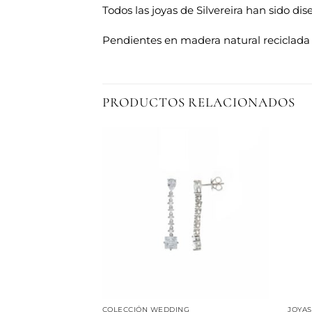
Todos las joyas de Silvereira han sido di
Pendientes en madera natural reciclada 
PRODUCTOS RELACIONADOS
Añadir
Añadir
a la
a la
lista de
lista de
deseos
deseos
 PRADA
COLECCIÓN WEDDING
JOYAS