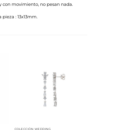
as y con movimiento, no pesan nada.
 pieza : 13x13mm.
dir
Añadir
la
a la
a de
lista de
eos
deseos
COLECCIÓN WEDDING