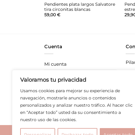
 Agatha Ruiz de la
Pendientes plata largos Salvatore
Pend
lima
tira circonitas blancas
estr
59,00
€
29,9
Cuenta
Con
Pila
Mi cuenta
Rastrea tu pedido
CC P
Valoramos tu privacidad
283
Envíos
Usamos cookies para mejorar su experiencia de
T 67
Devoluciones
navegación, mostrarle anuncios o contenidos
personalizados y analizar nuestro tráfico. Al hacer clic
Derecho de desistimiento
en “Aceptar todo” usted da su consentimiento a
nuestro uso de las cookies.
Aviso legal
|
Polític
Personalizar
Rechazar todo
Aceptar todo