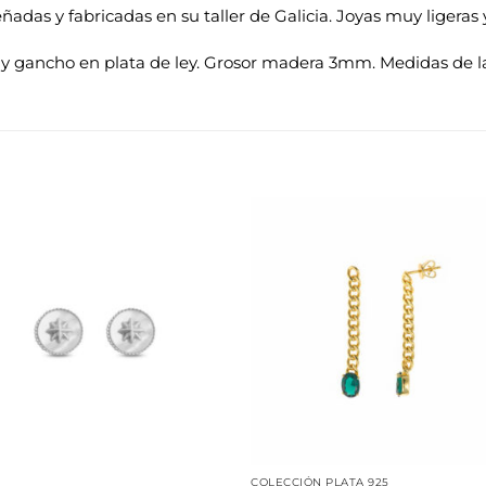
señadas y fabricadas en su taller de Galicia. Joyas muy liger
y gancho en plata de ley. Grosor madera 3mm. Medidas de la
Añadir
Aña
a la
a 
lista de
list
deseos
des
COLECCIÓN PLATA 925