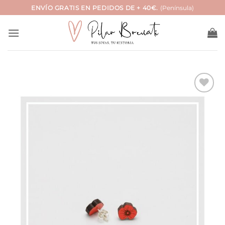
Saltar
ENVÍO GRATIS EN PEDIDOS DE + 40€.
(Península)
al
contenido
Añadir
a la
lista
de
deseos