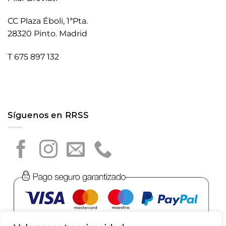
CC Plaza Éboli, 1ªPta.
28320 Pinto. Madrid
T 675 897 132
Síguenos en RRSS