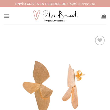
Saltar
ENVÍO GRATIS EN PEDIDOS DE + 40€.
(Península)
al
contenido
Añadir
a la
lista
de
deseos