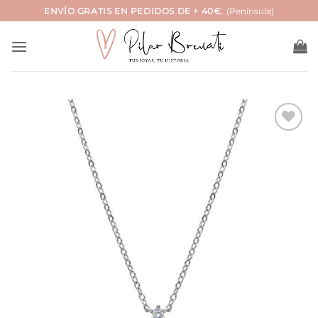
Saltar
ENVÍO GRATIS EN PEDIDOS DE + 40€.
(Península)
al
contenido
Añadir
a la
lista
de
deseos