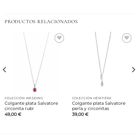
PRODUCTOS RELACIONADOS
Añadir
Añadir
a la
a la
lista de
lista de
deseos
deseos
COLECCIÓN WEDDING
COLECCIÓN HÉRITIÈRE
Colgante plata Salvatore
Colgante plata Salvatore
circonita rubí
perla y circonitas
49,00
€
39,00
€