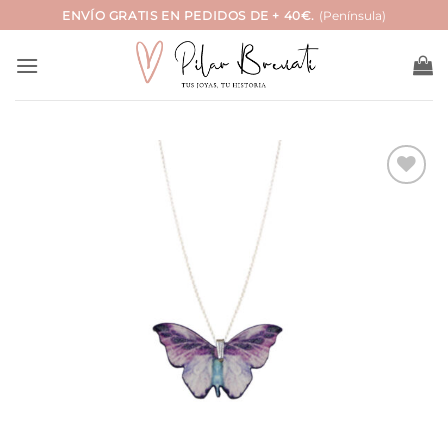
Saltar
ENVÍO GRATIS EN PEDIDOS DE + 40€.
(Península)
al
contenido
Añadir
a la
lista
de
deseos