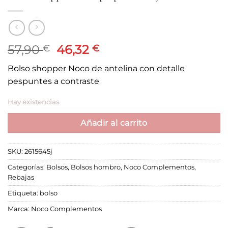
El
El
57,90
46,32
€
€
precio
precio
Bolso shopper Noco de antelina con detalle
original
actual
pespuntes a contraste
era:
es:
57,90 €.
46,32 €.
Hay existencias
Añadir al carrito
SKU:
2615645j
Categorías:
Bolsos
,
Bolsos hombro
,
Noco Complementos
,
Rebajas
Etiqueta:
bolso
Marca:
Noco Complementos