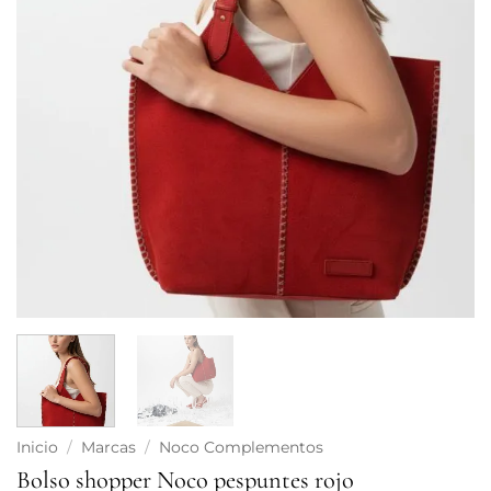
Inicio
/
Marcas
/
Noco Complementos
Bolso shopper Noco pespuntes rojo