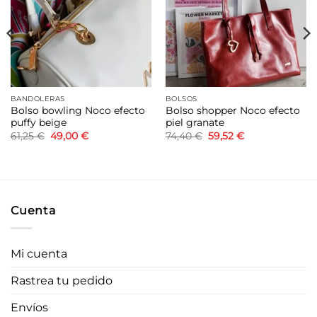
lista de
lista de
deseos
deseos
BANDOLERAS
BOLSOS
Bolso bowling Noco efecto
Bolso shopper Noco efecto
puffy beige
piel granate
El
El
El
El
61,25
€
49,00
€
74,40
€
59,52
€
precio
precio
precio
precio
original
actual
original
actual
era:
es:
era:
es:
61,25 €.
49,00 €.
74,40 €.
59,52 €.
Cuenta
Mi cuenta
Rastrea tu pedido
Envíos