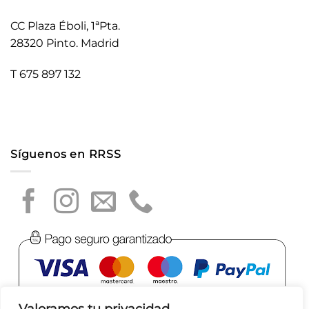
CC Plaza Éboli, 1ªPta.
28320 Pinto. Madrid
T 675 897 132
Síguenos en RRSS