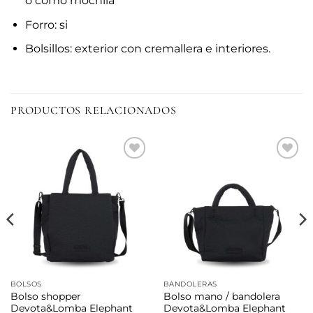
o como mochila
Forro: si
Bolsillos: exterior con cremallera e interiores.
PRODUCTOS RELACIONADOS
Añadir
Añadir
a la
a la
lista de
lista de
deseos
deseos
BOLSOS
BANDOLERAS
Bolso shopper
Bolso mano / bandolera
Devota&Lomba Elephant
Devota&Lomba Elephant