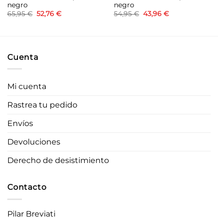
negro
negro
El
El
El
El
65,95
€
52,76
€
54,95
€
43,96
€
precio
precio
precio
precio
original
actual
original
actual
era:
es:
era:
es:
65,95 €.
52,76 €.
54,95 €.
43,96 €.
Cuenta
Mi cuenta
Rastrea tu pedido
Envíos
Devoluciones
Derecho de desistimiento
Contacto
Pilar Breviati