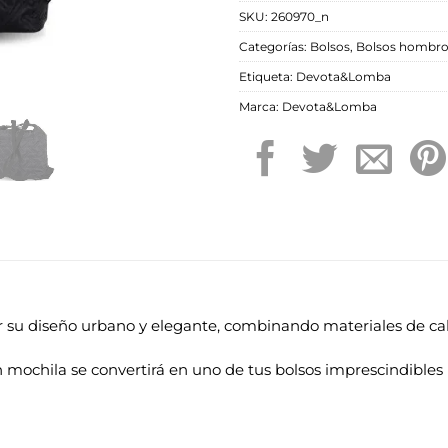
SKU:
260970_n
Categorías:
Bolsos
,
Bolsos hombr
Etiqueta:
Devota&Lomba
Marca:
Devota&Lomba
 su diseño urbano y elegante, combinando materiales de c
en mochila se convertirá en uno de tus bolsos imprescindibles