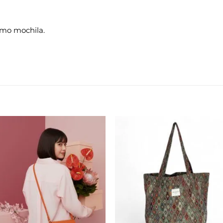
omo mochila.
Añadir
Aña
a la
a 
lista de
list
deseos
des