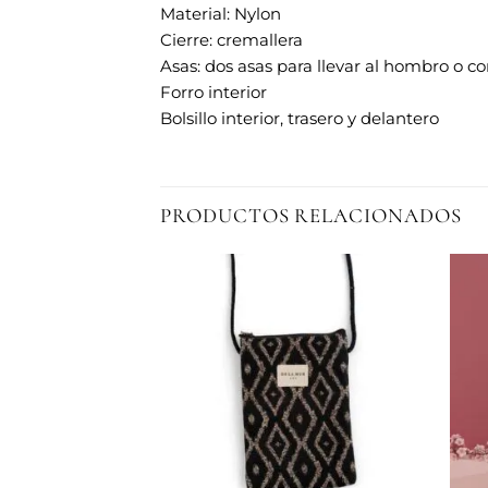
Material: Nylon
Cierre: cremallera
Asas: dos asas para llevar al hombro o c
Forro interior
Bolsillo interior, trasero y delantero
PRODUCTOS RELACIONADOS
Añadir
Añadir
a la
a la
lista de
lista de
deseos
deseos