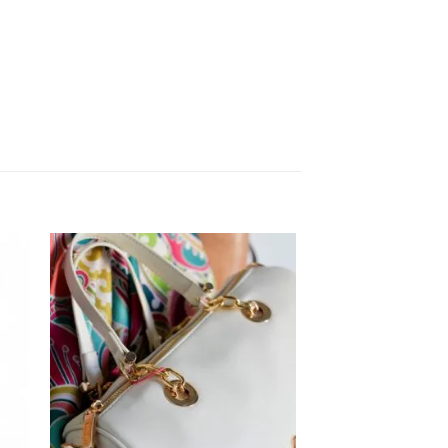
dir
Añadir
la
a la
a de
lista de
eos
deseos