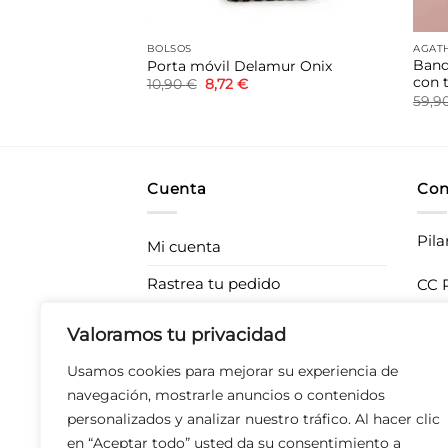
BOLSOS
AGATH
Band
amur Bore
Porta móvil Delamur Onix
con t
El
El
10,90
€
8,72
€
ecio
precio
precio
59,9
tual
original
actual
era:
es:
72 €.
10,90 €.
8,72 €.
Cuenta
Con
Pila
Mi cuenta
Rastrea tu pedido
CC P
283
Envíos
Valoramos tu privacidad
T 67
Devoluciones
Usamos cookies para mejorar su experiencia de
Derecho de desistimiento
navegación, mostrarle anuncios o contenidos
personalizados y analizar nuestro tráfico. Al hacer clic
en “Aceptar todo” usted da su consentimiento a