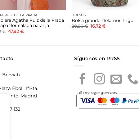
A RUIZ DE LA PRADA
BOLSOS
olera Agatha Ruiz de la Prada
Bolsa grande Delamur Trigo
apa flor calada naranja
El
El
20,90
€
16,72
€
precio
precio
El
El
0
€
47,92
€
original
actual
precio
precio
era:
es:
original
actual
20,90 €.
16,72 €.
era:
es:
59,90 €.
47,92 €.
tacto
Síguenos en RRSS
r Breviati
laza Éboli, 1ªPta.
20 Pinto. Madrid
5 897 132