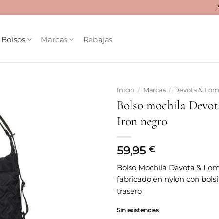
Bolsos
Marcas
Rebajas
Inicio
/
Marcas
/
Devota & Lo
Bolso mochila Devo
Añadir
Iron negro
a la
lista
de
deseos
59,95
€
Bolso Mochila Devota & Lom
fabricado en nylon con bolsil
trasero
Sin existencias