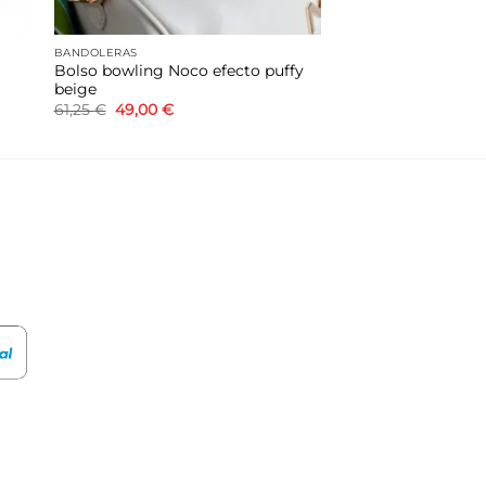
BANDOLERAS
Bolso bowling Noco efecto puffy
beige
El
El
61,25
€
49,00
€
precio
precio
original
actual
era:
es:
61,25 €.
49,00 €.