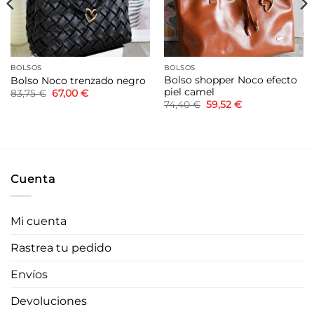
BOLSOS
BOLSOS
Bolso shopper Noco efecto
Bolso Noco trenzado negro
piel camel
El
El
83,75
€
67,00
€
precio
precio
El
El
74,40
€
59,52
€
original
actual
precio
precio
era:
es:
original
actual
83,75 €.
67,00 €.
era:
es:
74,40 €.
59,52 €.
Cuenta
Mi cuenta
Rastrea tu pedido
Envíos
Devoluciones