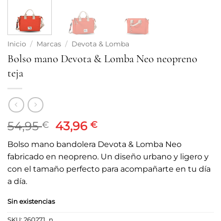
Inicio
/
Marcas
/
Devota & Lomba
Bolso mano Devota & Lomba Neo neopreno
teja
El
El
54,95
43,96
€
€
precio
precio
Bolso mano bandolera Devota & Lomba Neo
original
actual
fabricado en neopreno. Un diseño urbano y ligero y
era:
es:
con el tamaño perfecto para acompañarte en tu día
54,95 €.
43,96 €.
a día.
Sin existencias
SKU:
260271_n