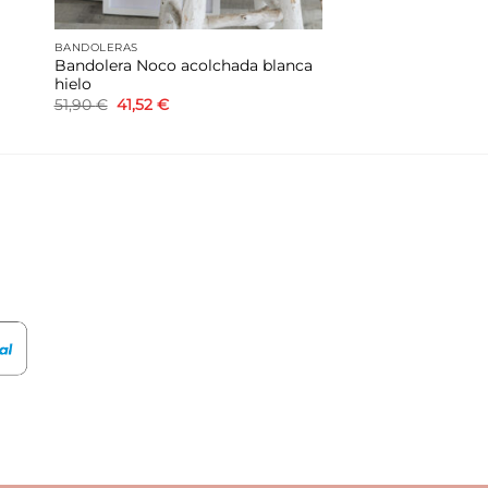
BANDOLERAS
Bandolera Noco acolchada blanca
hielo
El
El
51,90
€
41,52
€
precio
precio
original
actual
era:
es:
51,90 €.
41,52 €.