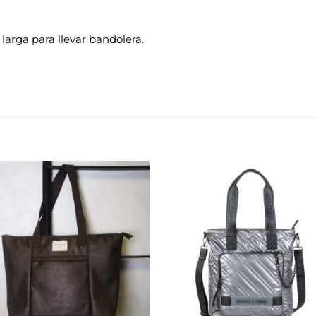
larga para llevar bandolera.
Añadir
Aña
a la
a 
lista de
list
deseos
des