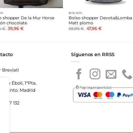
OS
BOLSOS
o shopper De la Mur Horse
Bolso shopper Devota&Lomba
ón chocolate
Matt plomo
El
El
El
El
5
€
39,96
€
59,95
€
47,96
€
precio
precio
precio
precio
original
actual
original
actual
era:
es:
era:
es:
49,95 €.
39,96 €.
59,95 €.
47,96 €.
tacto
Síguenos en RRSS
r Breviati
laza Éboli, 1ªPta.
20 Pinto. Madrid
5 897 132