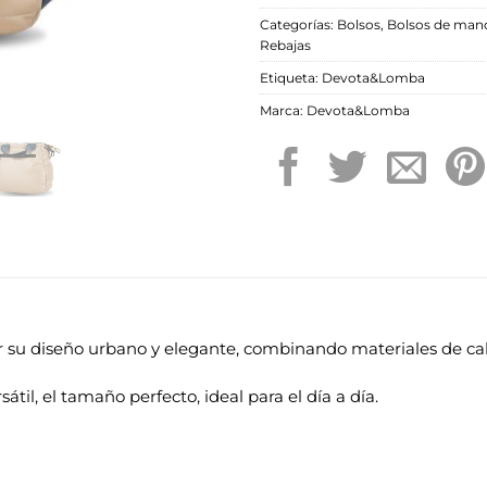
Categorías:
Bolsos
,
Bolsos de man
Rebajas
Etiqueta:
Devota&Lomba
Marca:
Devota&Lomba
 su diseño urbano y elegante, combinando materiales de c
átil, el tamaño perfecto, ideal para el día a día.