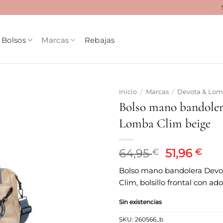
Bolsos
Marcas
Rebajas
Inicio
/
Marcas
/
Devota & Lo
Bolso mano bandole
Añadir
Lomba Clim beige
a la
lista
de
deseos
El
El
64,95
51,96
€
€
precio
pre
Bolso mano bandolera Dev
original
act
Clim, bolsillo frontal con ad
era:
es:
64,95 €.
51,9
Sin existencias
SKU:
260566_b