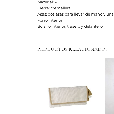
Material: PU
Cierre: cremallera
Asas: dos asas para llevar de mano y una 
Forro interior
Bolsillo interior, trasero y delantero
PRODUCTOS RELACIONADOS
Añadir
Añadir
a la
a la
lista de
lista de
deseos
deseos