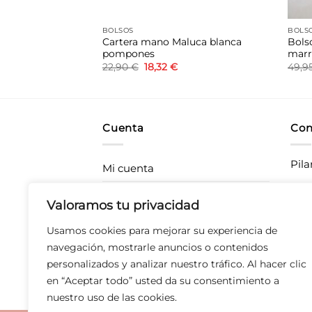
BOLSOS
BOLS
ndolera
Cartera mano Maluca blanca
Bols
lephant negro
pompones
marr
l
El
El
22,90
€
18,32
€
49,9
recio
precio
precio
ctual
original
actual
s:
era:
es:
3,96 €.
22,90 €.
18,32 €.
Cuenta
Con
Pila
Mi cuenta
Rastrea tu pedido
CC P
Valoramos tu privacidad
283
Envíos
Usamos cookies para mejorar su experiencia de
T 67
Devoluciones
navegación, mostrarle anuncios o contenidos
personalizados y analizar nuestro tráfico. Al hacer clic
Derecho de desistimiento
en “Aceptar todo” usted da su consentimiento a
nuestro uso de las cookies.