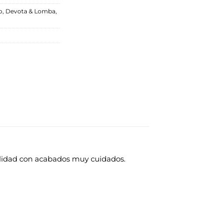
o
,
Devota & Lomba
,
alidad con acabados muy cuidados.