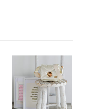
dir
Añadir
la
a la
a de
lista de
eos
deseos